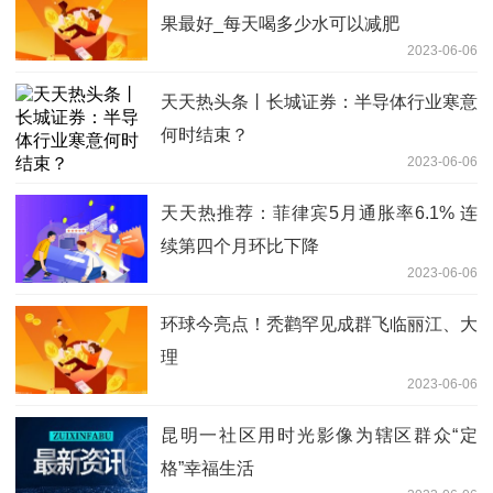
果最好_每天喝多少水可以减肥
2023-06-06
天天热头条丨长城证券：半导体行业寒意
何时结束？
2023-06-06
天天热推荐：菲律宾5月通胀率6.1% 连
续第四个月环比下降
2023-06-06
环球今亮点！秃鹳罕见成群飞临丽江、大
理
2023-06-06
昆明一社区用时光影像为辖区群众“定
格”幸福生活