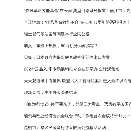
“作风革命效能革命”在云南·典型引路系列报道丨丽江市：亮
全球消息！“作风革命效能革命”在云南·典型引路系列报道
瑞士就气候法案等问题举行全民公投
胡兵、东航上热搜，50万积分为何清零？
日媒：日本政府内提出解禁战机零部件出口方案
2023“云品入川”专场展销推介会在蓉举办 全球观焦点
天天观速讯丨看世界 欧盟《人工智能法案》进入最终谈判
现场直击：中美外长会谈结束
《红海行动2》终于要来了，凭借三大看点，票房有望破国产
缅甸与欧亚经济委员会联合行动工作组首次会议将于11月
昆明市五华区民政举行致盲眼病公益救助活动