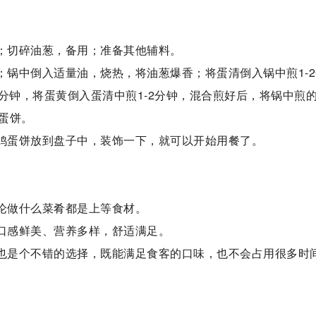
开；切碎油葱，备用；准备其他辅料。
；锅中倒入适量油，烧热，将油葱爆香；将蛋清倒入锅中煎1-2
2分钟，将蛋黄倒入蛋清中煎1-2分钟，混合煎好后，将锅中煎
蛋饼。
油鸡蛋饼放到盘子中，装饰一下，就可以开始用餐了。
无论做什么菜肴都是上等食材。
，口感鲜美、营养多样，舒适满足。
饼也是个不错的选择，既能满足食客的口味，也不会占用很多时