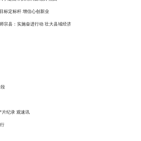
目标定标杆 增信心创新业
丨师宗县：实施奋进行动 壮大县域经济
阶段
片纪录 观速讯
举行