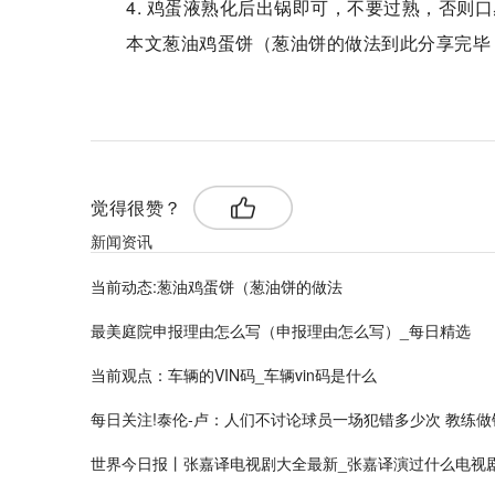
4. 鸡蛋液熟化后出锅即可，不要过熟，否则
本文葱油鸡蛋饼（葱油饼的做法到此分享完毕
标签：
觉得很赞？
新闻资讯
当前动态:葱油鸡蛋饼（葱油饼的做法
最美庭院申报理由怎么写（申报理由怎么写）_每日精选
当前观点：车辆的VIN码_车辆vin码是什么
每日关注!泰伦-卢：人们不讨论球员一场犯错多少次 教练
世界今日报丨张嘉译电视剧大全最新_张嘉译演过什么电视