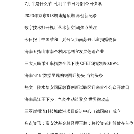
7月半是什么节_七月半节日习俗|今日快讯
2023年京东618增速超预期 再创新纪录
数字技术打开视听艺术新空间|焦点关注
今日报丨中国维和工兵分队为南苏丹儿童捐赠物资
海南五指山市南圣村因地制宜发展莲蓬产业
三大人民币汇率指数全线下跌 CFETS指数跌0.89%
海南“618”数据呈现购销两旺势头 当前头条
热文：陵水黎安国际教育创新试验区迎来首个公众开放日
海南昌江王下乡：气韵生动绘黎乡 世界微动态
三亚崖州湾科技城欧洲项目促进中心（德国站）成立
焦点资讯：富安达基金总经理王胜：将投资者利益放在首位