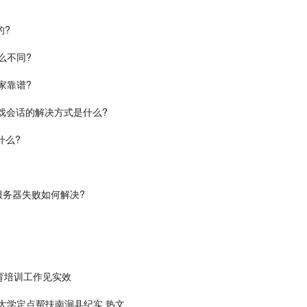
的?
么不同?
家靠谱?
证游戏会话的解决方式是什么?
什么?
方服务器失败如何解决?
育培训工作见实效
大学定点帮扶南涧县纪实 热文