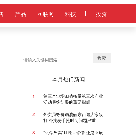
售
产品
互联网
科技
投资
搜索
本月热门新闻
1
第三产业增加值衡量第三次产业
活动最终结果的重要指标
2
外卖员等餐崩溃砸东西遭店家殴
打 外卖骑手抢时间问题严重
3
“玩命外卖”且送且珍惜 还是应该