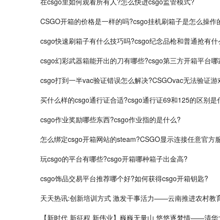
在csgo里如何观看所有人?怎么快进csgo监管模式?
CSGO开箱的价格是一样的吗?csgo挂机刷箱子是怎么操作
csgo快速刷箱子有什么技巧吗?csgo纪念品枪和普通抢有什
csgo幻彩武器箱能开出的刀有哪些?csgo第三方开箱平台哪
csgo打到一半vac验证错误怎么解决?CSGOvac无法验
买什么样的csgo通行证合适?csgo通行证69和125的区别是
csgo作业奖励哪些东西?csgo作业指的是什么?
怎么绑定csgo开箱网站的steam?CSGO显示连接任意官
玩csgo的平台有哪些?csgo开箱哪种箱子出金高?
csgo饰品交易平台推荐哪个好?如何获得csgo开箱钥匙?
天天热讯:创新培训方式 激发干事活力——云南推进农村教
【新时代 新征程 新伟业】巍巍无量山 悠悠逐梦情——清华