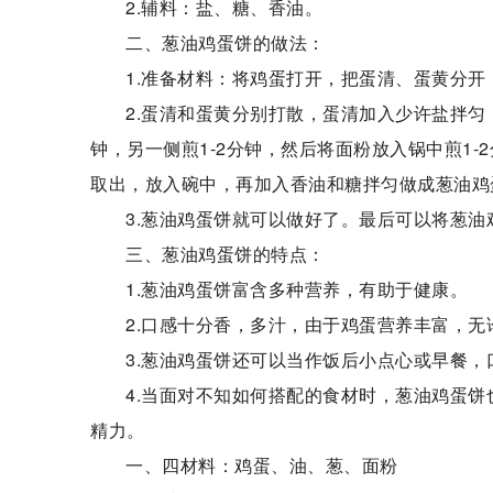
2.辅料：盐、糖、香油。
二、葱油鸡蛋饼的做法：
1.准备材料：将鸡蛋打开，把蛋清、蛋黄分
2.蛋清和蛋黄分别打散，蛋清加入少许盐拌匀
钟，另一侧煎1-2分钟，然后将面粉放入锅中煎1-
取出，放入碗中，再加入香油和糖拌匀做成葱油鸡
3.葱油鸡蛋饼就可以做好了。最后可以将葱
三、葱油鸡蛋饼的特点：
1.葱油鸡蛋饼富含多种营养，有助于健康。
2.口感十分香，多汁，由于鸡蛋营养丰富，
3.葱油鸡蛋饼还可以当作饭后小点心或早餐
4.当面对不知如何搭配的食材时，葱油鸡蛋
精力。
一、四材料：鸡蛋、油、葱、面粉