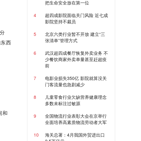
把生命安全放在第一位
4
超四成影院面临关门风险 近七成
影院坚持不裁员
分
5
北京六类行业暂不开放 建立“三
张清单”管理方式
的东西
6
武汉超四成餐厅恢复外卖业务 不
少餐饮商家外卖单量甚至赶超疫
前
7
电影业损失350亿 影院就算没关
门客流量也急剧减少
8
儿童零食行业欠缺营养健康理念
多数未标注过敏源
间和
9
全国物流行业表彰大会在京举行
全面培养高素质物流劳动者大军
10
海关总署：4月我国外贸进出口