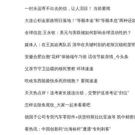
一封永远寄不出去的信，让人泪目！ 当前要闻
大连公积金新政明日落地！“等额本金”和“等额本息”两种还
全球信息:王永钦：美元与美联储如何影响全球流动性的？
媒体人：在王岚嵚离队后 清华在关键时刻的老辣沉稳程度
安徽合肥台胞“花样”体验端午习俗 话佳节叙亲情_今头条
父亲节守卫边疆的移民警察 环球速递
吃啥东西能最快杀死癌细胞？ 要闻速递
天天热点评！送考家长接连出错，交警护送准考证“归位”
怎样去除鱼尾纹_大家一起来看看吧
德国子公司专营汽车零部件+供货特斯拉比亚迪等 凯中精密
看热讯：中国创新药“出海标杆”遭遇“专利刺客”