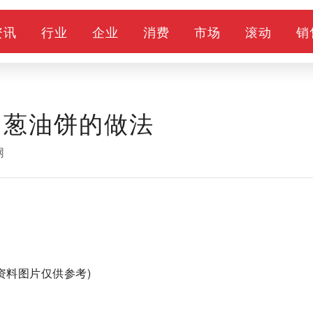
资讯
行业
企业
消费
市场
滚动
销
（葱油饼的做法
网
(资料图片仅供参考)