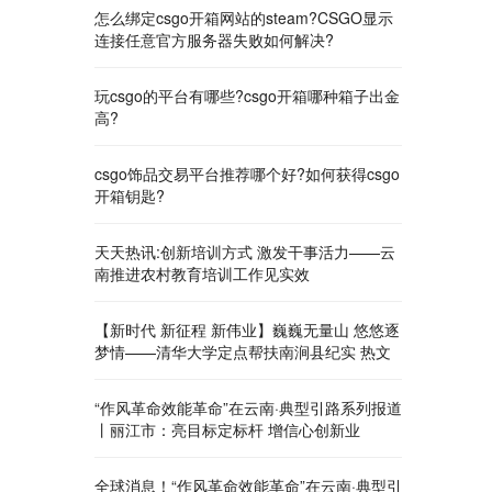
怎么绑定csgo开箱网站的steam?CSGO显示
连接任意官方服务器失败如何解决?
玩csgo的平台有哪些?csgo开箱哪种箱子出金
高?
csgo饰品交易平台推荐哪个好?如何获得csgo
开箱钥匙?
天天热讯:创新培训方式 激发干事活力——云
南推进农村教育培训工作见实效
【新时代 新征程 新伟业】巍巍无量山 悠悠逐
梦情——清华大学定点帮扶南涧县纪实 热文
“作风革命效能革命”在云南·典型引路系列报道
丨丽江市：亮目标定标杆 增信心创新业
全球消息！“作风革命效能革命”在云南·典型引