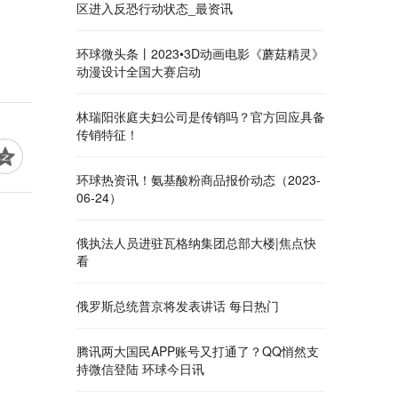
区进入反恐行动状态_最资讯
环球微头条丨2023•3D动画电影《蘑菇精灵》
动漫设计全国大赛启动
林瑞阳张庭夫妇公司是传销吗？官方回应具备
传销特征！
环球热资讯！氨基酸粉商品报价动态（2023-
06-24）
俄执法人员进驻瓦格纳集团总部大楼|焦点快
看
俄罗斯总统普京将发表讲话 每日热门
腾讯两大国民APP账号又打通了？QQ悄然支
持微信登陆 环球今日讯