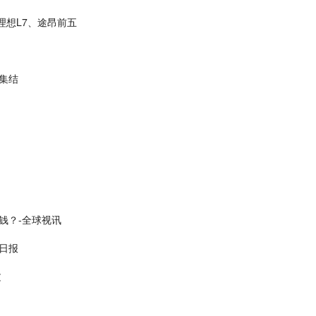
理想L7、途昂前五
集结
钱？-全球视讯
日报
文