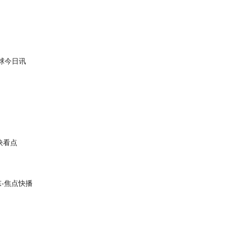
球今日讯
快看点
东-焦点快播