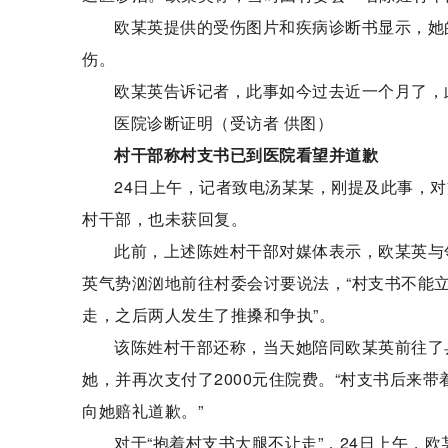
欧某英提供的受伤图片和疾病诊断书显示，她
伤。
欧某英告诉记者，此事如今过去近一个月了，
医院诊断证明（受访者 供图）
村干部称村支书已到医院看望并道歉
24日上午，记者致电汤某某，刚提及此事，
村干部，也未获回复。
此前，上述陈姓村干部对媒体表示，欧某英与
英气势汹汹地前往村委会讨要说法，“村支书不能
走，之后两人发生了推搡和争执”。
该陈姓村干部还称，当天她陪同欧某英前往了
她，并再次支付了2000元住院费。“村支书后来
向她赔礼道歉。”
对于“抱着村支书大腿不让走”，24日上午，