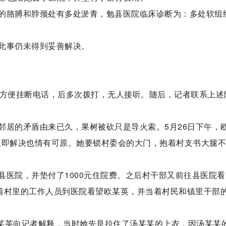
的胳膊和脖颈处有多处淤青，勉县医院临床诊断为：多处软组
此事仍未得到妥善解决。
对方便挂断电话，后多次拨打，无人接听。随后，记者联系上述
邻居的矛盾由来已久，果树被砍只是导火索。5月26日下午，
立即解决也情有可原。她要锁村委会的大门，抱着村支书大腿
县医院，并垫付了1000元住院费。之后村干部又前往县医院看
带着村里的工作人员到医院看望欧某英，并当着村民和镇里干部
欧某英向记者解释，当时她先是拉住了汤某某的上衣，因汤某某