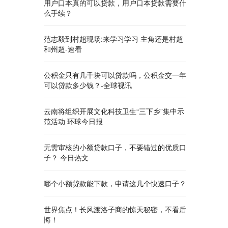
用户口本真的可以贷款，用户口本贷款需要什
么手续？
范志毅到村超现场:来学习学习 主角还是村超
和州超-速看
公积金只有几千块可以贷款吗，公积金交一年
可以贷款多少钱？-全球视讯
云南将组织开展文化科技卫生“三下乡”集中示
范活动 环球今日报
无需审核的小额贷款口子，不要错过的优质口
子？ 今日热文
哪个小额贷款能下款，申请这几个快速口子？
世界焦点！长风渡洛子商的惊天秘密，不看后
悔！