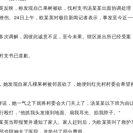
英反映，称发现自己果树被砍，找村支书汤某某出面协调处理
挫伤。24日上午，欧某英对极目新闻记者表示，事发至今近一
多次调解，因彼此诚意不足，至今未果。辖区派出所已经受案
村支书已道歉。
午，她发现自家几棵果树被邻居砍了，她便到红光村村委会希望
这样说，她一气之下就将村委会大门关上了，汤某某以下班为由
行殴打，“他抓我头发撞到地面、扇我耳光、掐我脖子。”
某英当即报警并通知了家人。家人赶到后，为欧某英叫了救护
部也陪她去了医院，并垫付了部分费用。