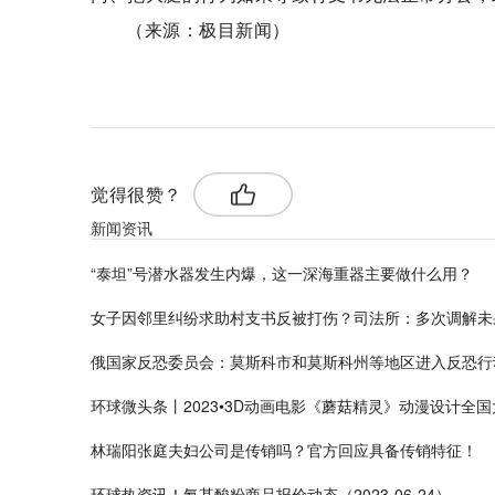
（来源：极目新闻）
标签：
觉得很赞？
新闻资讯
“泰坦”号潜水器发生内爆，这一深海重器主要做什么用？
女子因邻里纠纷求助村支书反被打伤？司法所：多次调解未
俄国家反恐委员会：莫斯科市和莫斯科州等地区进入反恐行
环球微头条丨2023•3D动画电影《蘑菇精灵》动漫设计全
林瑞阳张庭夫妇公司是传销吗？官方回应具备传销特征！
环球热资讯！氨基酸粉商品报价动态（2023-06-24）