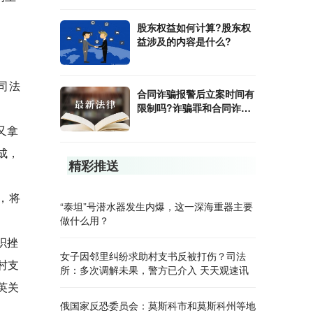
股东权益如何计算?股东权
益涉及的内容是什么?
司法
合同诈骗报警后立案时间有
限制吗?诈骗罪和合同诈骗
罪有什么不同?
又拿
成，
精彩推送
，将
“泰坦”号潜水器发生内爆，这一深海重器主要
做什么用？
织挫
女子因邻里纠纷求助村支书反被打伤？司法
村支
所：多次调解未果，警方已介入 天天观速讯
英关
俄国家反恐委员会：莫斯科市和莫斯科州等地