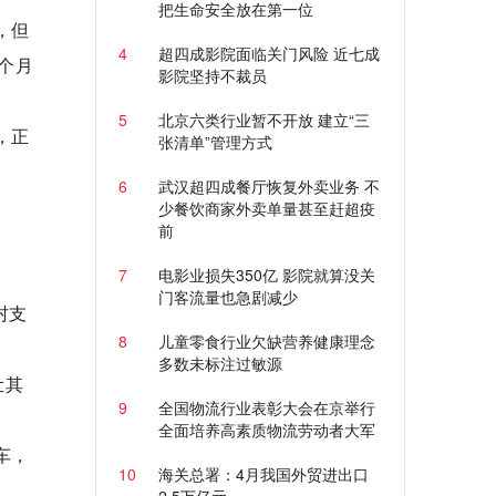
把生命安全放在第一位
，但
4
超四成影院面临关门风险 近七成
个月
影院坚持不裁员
5
北京六类行业暂不开放 建立“三
，正
张清单”管理方式
6
武汉超四成餐厅恢复外卖业务 不
少餐饮商家外卖单量甚至赶超疫
前
7
电影业损失350亿 影院就算没关
门客流量也急剧减少
村支
8
儿童零食行业欠缺营养健康理念
多数未标注过敏源
让其
9
全国物流行业表彰大会在京举行
全面培养高素质物流劳动者大军
车，
10
海关总署：4月我国外贸进出口