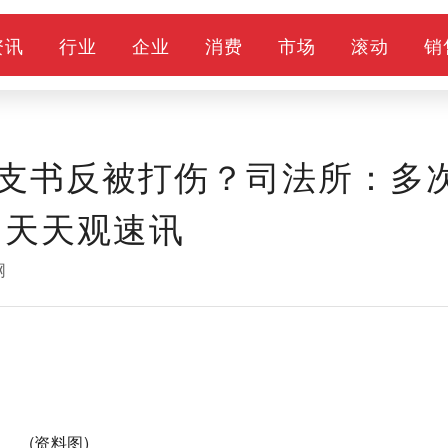
资讯
行业
企业
消费
市场
滚动
销
支书反被打伤？司法所：多
 天天观速讯
网
(资料图)