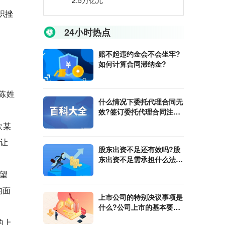
2.5万亿元
织挫
24小时热点
赔不起违约金会不会坐牢?
如何计算合同滞纳金?
陈姓
什么情况下委托代理合同无
效?签订委托代理合同注意
事项有哪些?
欧某
不让
股东出资不足还有效吗?股
东出资不足需承担什么法律
责任?
望
的面
上市公司的特别决议事项是
什么?公司上市的基本要求
有哪些?
的上