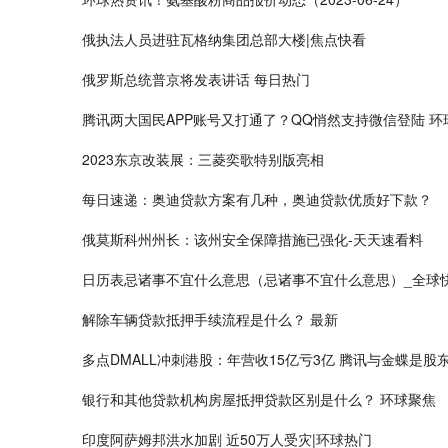
俄执法人员进驻瓦格纳集团总部大楼|焦点快看
俄罗斯总统普京将发表讲话 每日热门
腾讯两大国民APP账号又打通了？QQ悄然支持微信登陆 环
2023东京改装展：三菱奕歌特别版亮相
每日速递：奥迪贷款方案有几种，奥迪贷款优质好下款？
俄莫斯科州州长：该州安全保障措施已强化-天天速看料
日历表忌诸事不宜什么意思（忌诸事不宜什么意思）_全球
解除车辆贷款抵押手续流程是什么？ 最新
多点DMALL冲刺港股：年营收15亿亏3亿 腾讯与金蝶是股
银行和其他贷款机构房屋抵押贷款区别是什么？ 环球聚焦
印度阿萨姆邦洪水加剧 近50万人受灾|环球热门