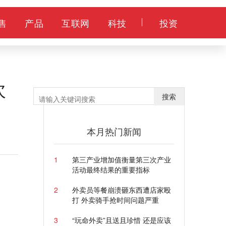
售
产品
互联网
科技
投资
次
搜索
本月热门新闻
1
第三产业增加值衡量第三次产业
活动最终结果的重要指标
2
外卖员等餐崩溃砸东西遭店家殴
打 外卖骑手抢时间问题严重
3
“玩命外卖”且送且珍惜 还是应该