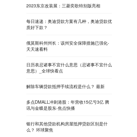
2023东京改装展：三菱奕歌特别版亮相
每日速递：奥迪贷款方案有几种，奥迪贷款优
质好下款？
俄莫斯科州州长：该州安全保障措施已强化-
天天速看料
日历表忌诸事不宜什么意思（忌诸事不宜什么
意思）_全球快看点
解除车辆贷款抵押手续流程是什么？ 最新
多点DMALL冲刺港股：年营收15亿亏3亿 腾
讯与金蝶是股东-焦点快播
银行和其他贷款机构房屋抵押贷款区别是什
么？ 环球聚焦