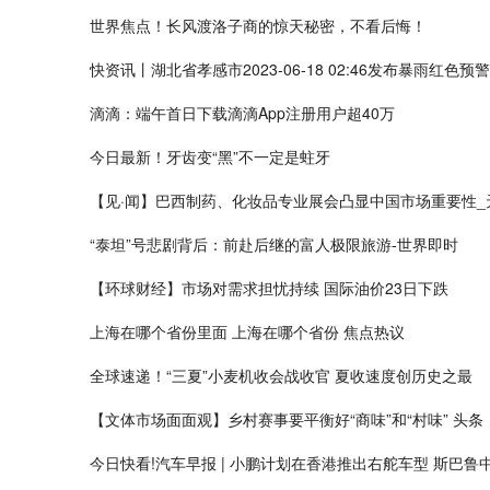
世界焦点！长风渡洛子商的惊天秘密，不看后悔！
快资讯丨湖北省孝感市2023-06-18 02:46发布暴雨红色预警
滴滴：端午首日下载滴滴App注册用户超40万
今日最新！牙齿变“黑”不一定是蛀牙
【见·闻】巴西制药、化妆品专业展会凸显中国市场重要性_
“泰坦”号悲剧背后：前赴后继的富人极限旅游-世界即时
【环球财经】市场对需求担忧持续 国际油价23日下跌
上海在哪个省份里面 上海在哪个省份 焦点热议
全球速递！“三夏”小麦机收会战收官 夏收速度创历史之最
【文体市场面面观】乡村赛事要平衡好“商味”和“村味” 头条
今日快看!汽车早报 | 小鹏计划在香港推出右舵车型 斯巴鲁