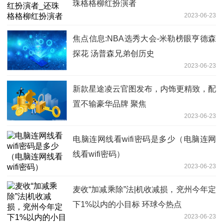
珠格格柳红扮演者
2023-06-23
焦点信息:NBA选秀大会-米勒榜眼亨德森
探花 汤普森兄弟创历史
2023-06-23
新款星途凌云官图发布，内饰更精致，配
置不输豪华品牌 聚焦
2023-06-23
电脑连网线看wifi密码是多少（电脑连网
线看wifi密码）
2023-06-23
麦收“加减乘除”法|机收减损，兖州今年定
下1%以内的小目标 环球今热点
2023-06-23