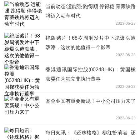
当前动态:运能强 跑得顺 停得稳 青藏铁路
将迈入动车时代
2023-06-23
绝版赌片！68岁周润发片中下跪爆头遭
泼漆，这次的他值得一个影帝
2023-06-23
香港通讯国际控股(00248.HK)：黄国樑
获委任为独立非执行董事
2023-06-23
基金业又有重要新规！中小公司压力来了
2023-06-23
每日短讯：《还珠格格》柳红扮演者_还