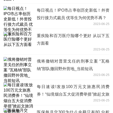
每日视点！IPO市占率创历史新低！外资
投行接力式裁员 优等生为何优势不再？
2023-06-25
重疾险和百万医疗险哪个更好 从以下五
方面看
2023-06-25
俄将撤销对普里戈任的刑事立案 “瓦格
纳”部队撤回野外营地_当前短讯
2023-06-25
每日速读!发放100万元文旅惠民消费
券！“仙境烟台五大促消费举措”掀起文旅
2023-06-25
消费新热潮
医保每月交300为什么余额只有80 分析