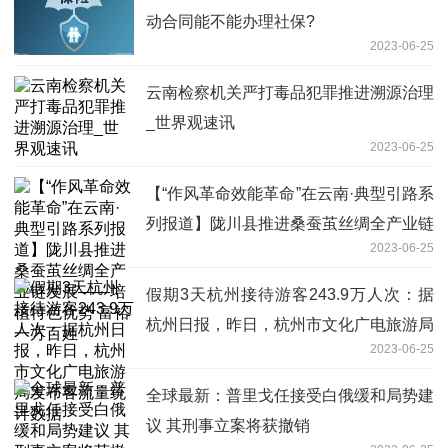
动合同能不能办理社保?
2023-06-25
云南检察机关严打毒品犯罪推进溯源治理
_世界观速讯
2023-06-25
【“作风革命效能革命”在云南·典型引路系
列报道】陇川县推进桑蚕茧丝绸全产业链
2023-06-25
发展——培植特色优势 富裕一方百姓
假期3天杭州接待游客243.9万人次：据
杭州日报，昨日，杭州市文化广电旅游局
2023-06-25
发布客流量统计数据
全球最新：普里戈任接受白俄缓和局势建
议 其刑事立案将获撤销