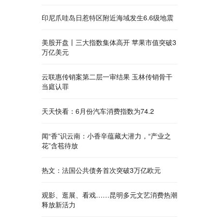
印尼爪哇岛日惹特区附近海域发生6.6级地震
美股开盘丨三大指数集体高开 苹果市值突破3
万亿美元
云联惠传销案第二层一审结果 玉林传销骨干
当庭认罪
天天快看：6月份汽车消费指数为74.2
闻“香”识云南：小香辛蕴藏大潜力，“产业之
花”含苞待放
热文：法国公共债务首次突破3万亿欧元
观影、逛展、看戏……昆明多元文艺消费热潮
释放新活力