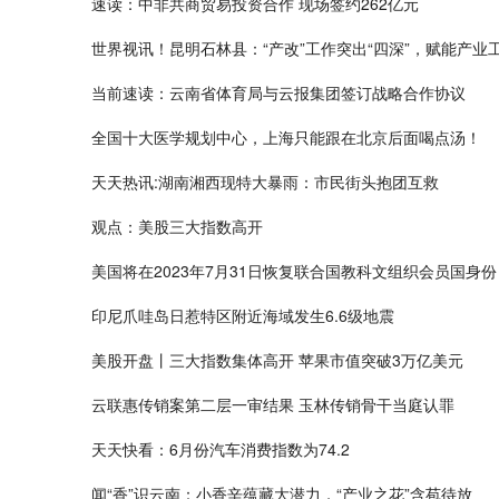
速读：中非共商贸易投资合作 现场签约262亿元
世界视讯！昆明石林县：“产改”工作突出“四深”，赋能产业
当前速读：云南省体育局与云报集团签订战略合作协议
全国十大医学规划中心，上海只能跟在北京后面喝点汤！
天天热讯:湖南湘西现特大暴雨：市民街头抱团互救
观点：美股三大指数高开
美国将在2023年7月31日恢复联合国教科文组织会员国身份
印尼爪哇岛日惹特区附近海域发生6.6级地震
美股开盘丨三大指数集体高开 苹果市值突破3万亿美元
云联惠传销案第二层一审结果 玉林传销骨干当庭认罪
天天快看：6月份汽车消费指数为74.2
闻“香”识云南：小香辛蕴藏大潜力，“产业之花”含苞待放