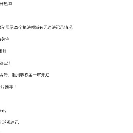
今日热闻
码”展示23个执法领域有无违法记录情况
前关注
雁群
这些！
贪污、滥用职权案一审开庭
卡片推荐！
资讯
_全球观速讯