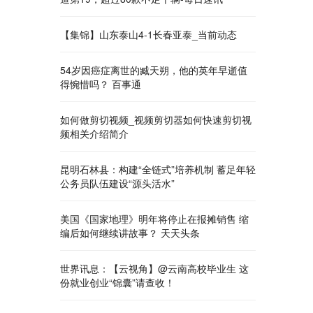
【集锦】山东泰山4-1长春亚泰_当前动态
54岁因癌症离世的臧天朔，他的英年早逝值
得惋惜吗？ 百事通
如何做剪切视频_视频剪切器如何快速剪切视
频相关介绍简介
昆明石林县：构建“全链式”培养机制 蓄足年轻
公务员队伍建设“源头活水”
美国《国家地理》明年将停止在报摊销售 缩
编后如何继续讲故事？ 天天头条
世界讯息：【云视角】@云南高校毕业生 这
份就业创业“锦囊”请查收！