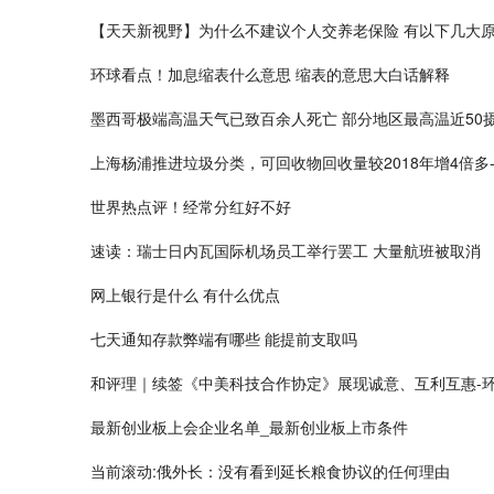
【天天新视野】为什么不建议个人交养老保险 有以下几大
环球看点！加息缩表什么意思 缩表的意思大白话解释
墨西哥极端高温天气已致百余人死亡 部分地区最高温近50
上海杨浦推进垃圾分类，可回收物回收量较2018年增4倍多
世界热点评！经常分红好不好
速读：瑞士日内瓦国际机场员工举行罢工 大量航班被取消
网上银行是什么 有什么优点
七天通知存款弊端有哪些 能提前支取吗
和评理｜续签《中美科技合作协定》展现诚意、互利互惠-
最新创业板上会企业名单_最新创业板上市条件
当前滚动:俄外长：没有看到延长粮食协议的任何理由