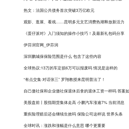
热文：法国公共债务首次突破3万亿欧元
观影、逛展、看戏……昆明多元文艺消费热潮释放新活力
《蛋仔派对》入门须知的操作小技巧！及最新礼包码分享
伊芬润官网_伊芬润
深圳鹏城保保险范围是什么 包含了这些内容
全球热议:13万的车定损6万可以报废吗 情况是这样的
“有点交集·对话张三” 罗翔教授来昆明普法了！
自己缴社保和企业缴社保退休后拿的退休工资一样吗 答案如
美股盘前丨股指期货集体走高 小鹏汽车涨逾7% 当前消息
重疾险理赔后还会继续生效吗 保险公司这样说 世界头条
全球时讯：涨跌和涨幅是什么意思 哪个更重要