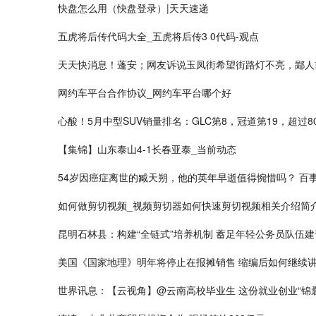
快盘怎么用（快盘登录）|天天速递
五虎将后传代码大全_五虎将后传3 0代码-观点
天天快消息！蓬安；网友诉说玉凤街希望街路灯不亮，鄙人
网约车平台合作协议_网约车平台哪个好
心酸！5月中型SUV销量排名：GLC第8，冠道第19，超过
【集锦】山东泰山4-1长春亚泰_当前动态
54岁因癌症离世的臧天朔，他的英年早逝值得惋惜吗？ 百
如何做剪切视频_视频剪切器如何快速剪切视频相关介绍简
昆明石林县：构建“全链式”培养机制 蓄足年轻公务员队伍建
美国《国家地理》明年将停止在报摊销售 缩编后如何继续讲
世界讯息：【云视角】@云南高校毕业生 这份就业创业“锦