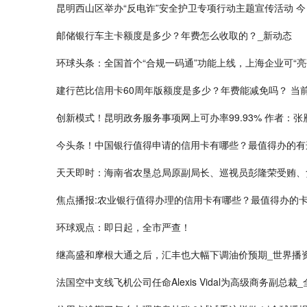
昆明西山区举办“反电诈”安全护卫专项行动主题宣传活动 
邮储银行车主卡额度是多少？年费怎么收取的？_新动态
环球头条：全国首个“合规一码通”功能上线，上海企业可“亮
建行芭比信用卡60周年版额度是多少？年费能减免吗？ 当
创新模式！昆明政务服务事项网上可办率99.93% 作者：张
今头条！中国银行值得申请的信用卡有哪些？最值得办的有
天天即时：海南省农垦总局原副局长、巡视员彭隆荣受贿、
焦点播报:农业银行值得办理的信用卡有哪些？最值得办的
环球观点：即日起，全市严查！
继高盛和摩根大通之后，汇丰也大幅下调油价预期_世界播
法国空中支线飞机公司任命Alexis Vidal为高级商务副总裁