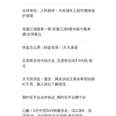
全球资讯：人民财评：为未成年人筑牢网络保
护屏障
笑傲江湖最新一期 笑傲江湖4番外篇今晚来
袭|全球看点
快盘怎么用（快盘登录）|天天速递
五虎将后传代码大全_五虎将后传3 0代码-观
点
天天快消息！蓬安；网友诉说玉凤街希望街路
灯不亮，鄙人前往了解情况，
网约车平台合作协议_网约车平台哪个好
心酸！5月中型SUV销量排名：GLC第8，冠
道第19，超过80款不足千辆-每日速讯