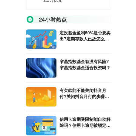
2.5万亿元
24小时热点
定投基金盈利50%是否要卖
出?定期存款人已故怎么取
出存款?
窄基指数基金有没有风险?
窄基指数基金适合投资吗？
有欠款能不能关闭抖音月
付?关闭抖音月付的步骤是
什么？
信用卡逾期受限制能自动解
除吗？信用卡逾期被锁定怎
么解锁？