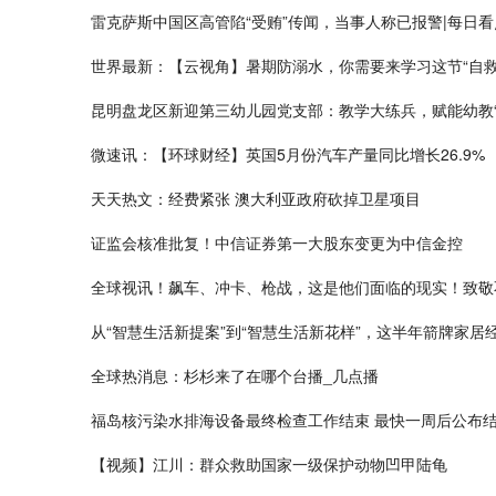
雷克萨斯中国区高管陷“受贿”传闻，当事人称已报警|每日看
世界最新：【云视角】暑期防溺水，你需要来学习这节“自救
昆明盘龙区新迎第三幼儿园党支部：教学大练兵，赋能幼教“
微速讯：【环球财经】英国5月份汽车产量同比增长26.9%
天天热文：经费紧张 澳大利亚政府砍掉卫星项目
证监会核准批复！中信证券第一大股东变更为中信金控
全球视讯！飙车、冲卡、枪战，这是他们面临的现实！致敬
从“智慧生活新提案”到“智慧生活新花样”，这半年箭牌家居
全球热消息：杉杉来了在哪个台播_几点播
福岛核污染水排海设备最终检查工作结束 最快一周后公布结
【视频】江川：群众救助国家一级保护动物凹甲陆龟