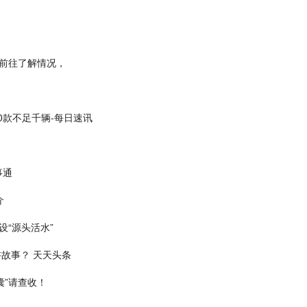
前往了解情况，
80款不足千辆-每日速讯
事通
介
设“源头活水”
故事？ 天天头条
囊”请查收！