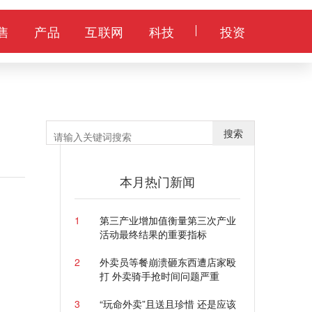
售
产品
互联网
科技
投资
搜索
本月热门新闻
1
第三产业增加值衡量第三次产业
活动最终结果的重要指标
2
外卖员等餐崩溃砸东西遭店家殴
打 外卖骑手抢时间问题严重
3
“玩命外卖”且送且珍惜 还是应该