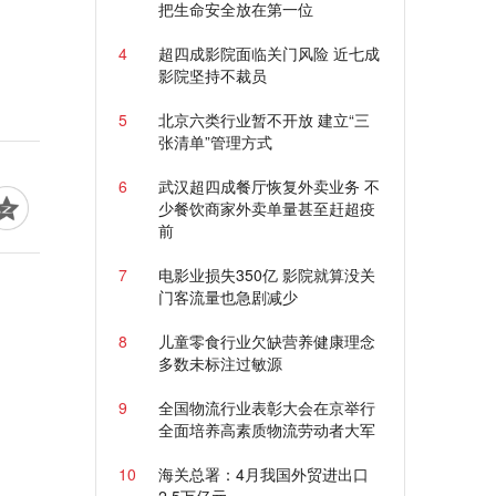
把生命安全放在第一位
4
超四成影院面临关门风险 近七成
影院坚持不裁员
5
北京六类行业暂不开放 建立“三
张清单”管理方式
6
武汉超四成餐厅恢复外卖业务 不
少餐饮商家外卖单量甚至赶超疫
前
7
电影业损失350亿 影院就算没关
门客流量也急剧减少
8
儿童零食行业欠缺营养健康理念
多数未标注过敏源
9
全国物流行业表彰大会在京举行
全面培养高素质物流劳动者大军
10
海关总署：4月我国外贸进出口