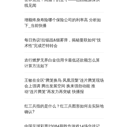
线见闻
增额终身寿险哪个保险公司的利率高 分析如
下_当前快播
每日热议!拉锯战&烟雾弹，揭秘曼联如何“技
术性”完成芒特转会
农行燃梦无界白金信用卡最低还款额怎么算
计算方法如下
王敏在全区“腾笼换鸟·凤凰涅槃”连片腾笼现场
会上强调 腾出发展空间 换来强劲动能 推
动“连片腾笼”再发力再突破 快播报
红三兵指的是什么？红三兵图形如何去实际地
确认?
中国足球彩票23084期胜负游戏14场交战记