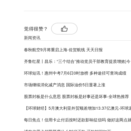
觉得很赞？
新闻资讯
春秋航空9月将重启上海-佐贺航线 天天日报
齐鲁红星丨昌乐：“三个结合”推动党员干部教育提质增效|今
环球短讯！惠州中考7月6日0时放榜 多种途径可查询成绩
市场继续消化减产消息 国际油价5日显著上涨
股票封板是什么意思 股票封板是好事还是坏事-全球热推荐
【环球财经】5月澳大利亚外贸顺差增加13.37亿澳元-环球
每日焦点！信用卡止付后按时还款影响征信吗 做好这两点