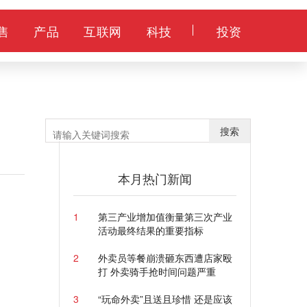
售
产品
互联网
科技
投资
搜索
本月热门新闻
1
第三产业增加值衡量第三次产业
活动最终结果的重要指标
2
外卖员等餐崩溃砸东西遭店家殴
打 外卖骑手抢时间问题严重
3
“玩命外卖”且送且珍惜 还是应该