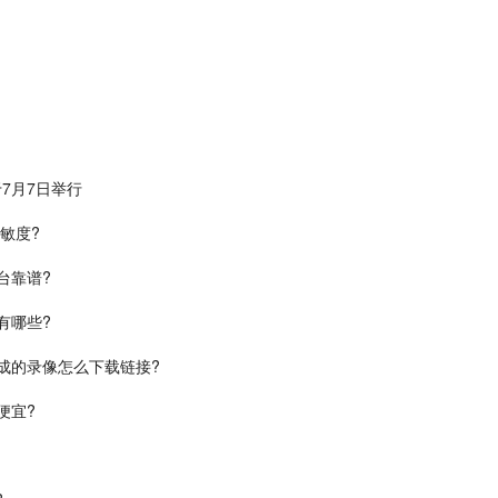
7月7日举行
灵敏度?
台靠谱?
有哪些?
生成的录像怎么下载链接?
便宜?