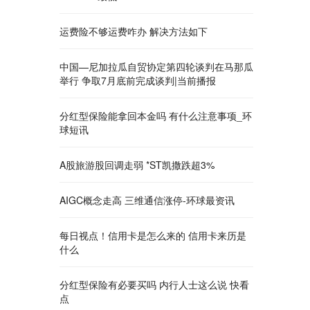
运费险不够运费咋办 解决方法如下
中国—尼加拉瓜自贸协定第四轮谈判在马那瓜
举行 争取7月底前完成谈判|当前播报
分红型保险能拿回本金吗 有什么注意事项_环
球短讯
A股旅游股回调走弱 *ST凯撒跌超3%
AIGC概念走高 三维通信涨停-环球最资讯
每日视点！信用卡是怎么来的 信用卡来历是
什么
分红型保险有必要买吗 内行人士这么说 快看
点