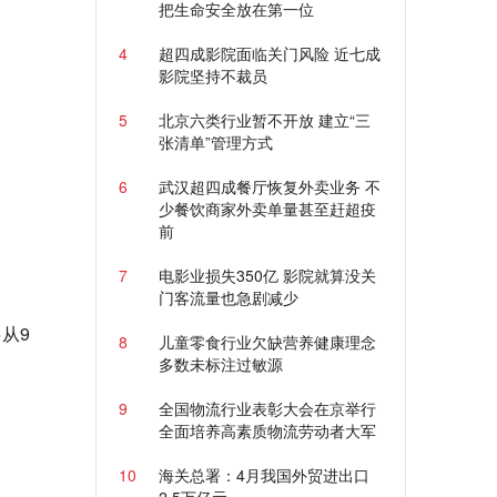
把生命安全放在第一位
4
超四成影院面临关门风险 近七成
影院坚持不裁员
5
北京六类行业暂不开放 建立“三
张清单”管理方式
6
武汉超四成餐厅恢复外卖业务 不
少餐饮商家外卖单量甚至赶超疫
前
7
电影业损失350亿 影院就算没关
门客流量也急剧减少
从9
8
儿童零食行业欠缺营养健康理念
多数未标注过敏源
9
全国物流行业表彰大会在京举行
全面培养高素质物流劳动者大军
10
海关总署：4月我国外贸进出口