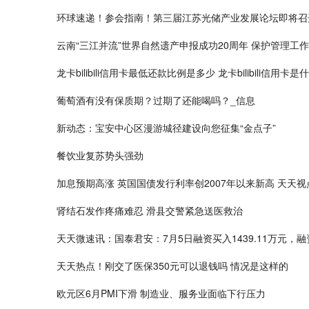
环球速递！参会指南！第三届江苏光储产业发展论坛即将召
云南“三江并流”世界自然遗产申报成功20周年 保护管理工
龙卡bilibili信用卡最低还款比例是多少 龙卡bilibili信用卡
葡萄酒有没有保质期？过期了还能喝吗？_信息
新动态：宝安中心区漫游城径建设向您征集“金点子”
餐饮业复苏势头强劲
加息预期高涨 英国国债发行利率创2007年以来新高 天天视
肾结石发作疼痛难忍 滑县交警紧急送医救治
天天微速讯：国泰君安：7月5日融资买入1439.11万元，融
天天热点！刚交了医保350元可以退钱吗 情况是这样的
欧元区6月PMI下滑 制造业、服务业面临下行压力