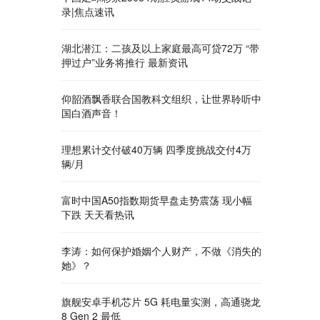
录|焦点速讯
湖北潜江：二孩及以上家庭最高可贷72万 “带
押过户”业务将推行 最新资讯
仰韶酒飘香联合国教科文组织，让世界聆听中
国白酒声音！
理想累计交付破40万辆 四季度挑战交付4万
辆/月
富时中国A50指数期货早盘走势震荡 现小幅
下跌 天天看热讯
李涛：如何保护婚姻个人财产，不做《消失的
她》？
旗舰安卓手机芯片 5G 耗电量实测，高通骁龙
8 Gen 2 最低