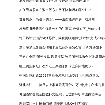
浦发信用卡超限额度什么时候还款 还款时间如下
如何看待股东户数？股东户数下降和增加哪个好？
世界焦点！高温下的坚守——山西能源保供一线见闻
增额终身寿险哪个保险公司的利率高 分析如下_当前快播
每日热议!拉锯战&烟雾弹，揭秘曼联如何“技术性”完成芒特
农行燃梦无界白金信用卡最低还款额怎么算 计算方法如下
王敏在全区“腾笼换鸟·凤凰涅槃”连片腾笼现场会上强调 腾出
红三兵指的是什么？红三兵图形如何去实际地确认?
中国足球彩票23084期胜负游戏14场交战记录|焦点速讯
湖北潜江：二孩及以上家庭最高可贷72万 “带押过户”业务将
仰韶酒飘香联合国教科文组织，让世界聆听中国白酒声音！
理想累计交付破40万辆 四季度挑战交付4万辆/月