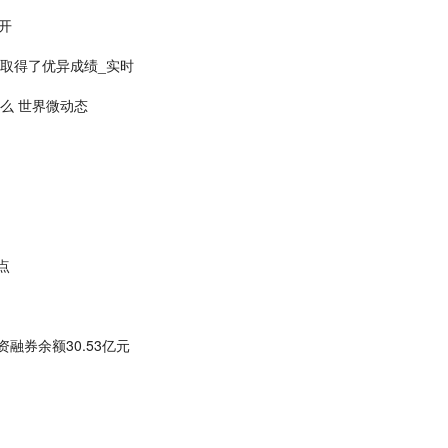
开
作取得了优异成绩_实时
是什么 世界微动态
点
资融券余额30.53亿元