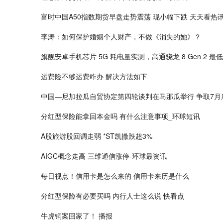
富时中国A50指数期货早盘走势震荡 现小幅下跌 天天看热
李涛：如何保护婚姻个人财产，不做《消失的她》？
旗舰安卓手机芯片 5G 耗电量实测，高通骁龙 8 Gen 2 最低
运费险不够运费咋办 解决方法如下
中国—尼加拉瓜自贸协定第四轮谈判在马那瓜举行 争取7月
分红型保险能拿回本金吗 有什么注意事项_环球短讯
A股旅游股回调走弱 *ST凯撒跌超3%
AIGC概念走高 三维通信涨停-环球最资讯
每日视点！信用卡是怎么来的 信用卡来历是什么
分红型保险有必要买吗 内行人士这么说 快看点
牛虎铜案回家了！ 播报