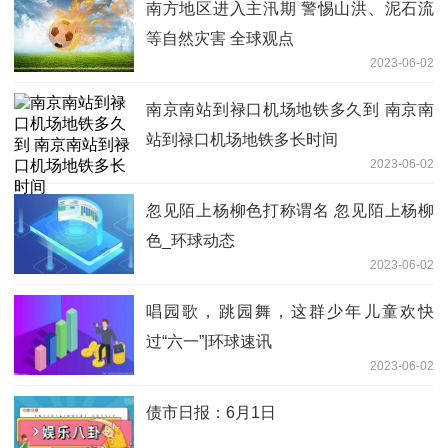
南方地区进入主汛期 警惕山洪、泥石流
等自然灾害 全球观点
2023-06-02
南京南站到禄口机场地铁多久到 南京南
站到禄口机场地铁多长时间
2023-06-02
忽见陌上杨柳色打称谓名 忽见陌上杨柳
色_环球动态
2023-06-02
唱园歌，跳园舞，这群少年儿童欢快
过“六一”|环球速讯
2023-06-02
债市日报：6月1日