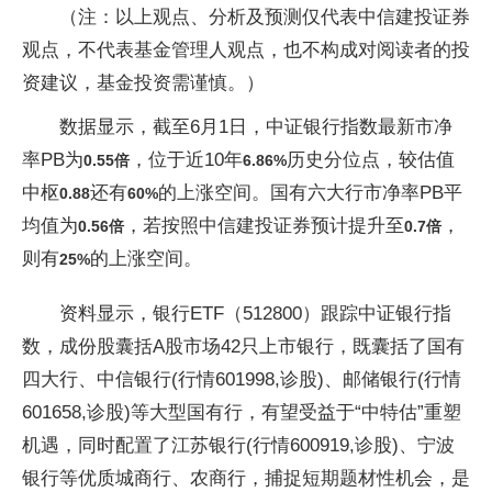
（注：以上观点、分析及预测仅代表中信建投证券
观点，不代表基金管理人观点，也不构成对阅读者的投
资建议，基金投资需谨慎。）
数据显示，截至6月1日，中证银行指数最新市净
率PB为
，位于近10年
历史分位点，较估值
0.55倍
6.86%
中枢
还有
的上涨空间。国有六大行市净率PB平
0.88
60%
均值为
，若按照中信建投证券预计提升至
，
0
.56倍
0
.7倍
则有
的上涨空间。
2
5
%
资料显示，银行ETF（512800）跟踪中证银行指
数，成份股囊括A股市场42只上市银行，既囊括了国有
四大行、中信银行(行情601998,诊股)、邮储银行(行情
601658,诊股)等大型国有行，有望受益于“中特估”重塑
机遇，同时配置了江苏银行(行情600919,诊股)、宁波
银行等优质城商行、农商行，捕捉短期题材性机会，是