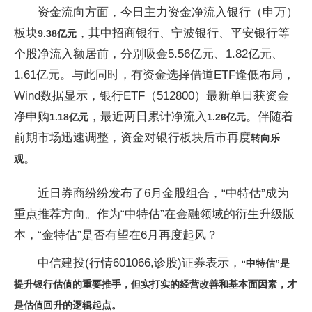
资金流向方面，今日主力资金净流入银行（申万）
板块
，其中招商银行、宁波银行、平安银行等
9
.38亿元
个股净流入额居前，分别吸金5.56亿元、1.82亿元、
1.61亿元。与此同时，有资金选择借道ETF逢低布局，
Wind数据显示，银行ETF（512800）最新单日获资金
净申购
，最近两日累计净流入
。伴随着
1
.18亿元
1
.26亿元
前期市场迅速调整，资金对银行板块后市再度
转向乐
。
观
近日券商纷纷发布了6月金股组合，“中特估”成为
重点推荐方向。作为“中特估”在金融领域的衍生升级版
本，“金特估”是否有望在6月再度起风？
中信建投(行情601066,诊股)证券表示，
“中特估”是
提升银行估值的重要推手，但实打实的经营改善和基本面因素，才
是估值回升的逻辑起点。