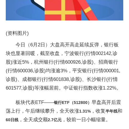
(资料图片)
今日（6月2日）大盘高开高走延续反弹，银行板
块也显著回暖，截至收盘，宁波银行(行情002142,诊
股)涨近5%，杭州银行(行情600926,诊股)、招商银行
(行情600036,诊股)均涨逾3%，平安银行(行情000001,
诊股)、成都银行(行情601838,诊股)、长沙银行(行情
601577,诊股)等涨幅居前。中证银行指数收涨1.22%。
板块代表ETF——
早盘高开后震
银行
E
TF
（5
12800
）
荡上行，午后继续攀升，全天收涨
，收复
和
1
.31
%
半年线
，全天成交额
，较前一日小幅缩量。
6
0日
线
2
.7
亿元