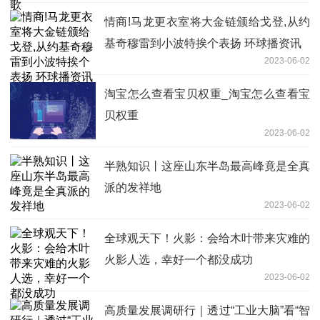
情商!马龙更衣室将大金链颁给戈登,从约
基奇穆雷到小波特挨个表扬 环球播资讯
2023-06-02
淘宝怎么查看宝贝权重_淘宝怎么查看宝
贝权重
2023-06-02
半熟知识丨这座山东半岛最高峰竟是全真
派的发祥地
2023-06-02
全球观天下！火影：会给木叶带来灾难的
火影人选，幸好一个都没成功
2023-06-02
高质量发展调研行｜透过“工业大脑”看“智