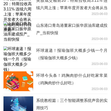
美股成交额前20：特斯拉收高3.11% 连
续六周上涨；苹果年度开发者大会将从当
2023-06-03
地时间6月5日开始
山东港口青岛港董家口振华原油库建成投
产_当前快报
2023-06-03
环球速递！报瑜伽班大概多少钱一个月
（报瑜伽班大概多少钱）
2023-06-03
环球今头条！鸡胸肉炒什么好吃家常菜
（鸡胸肉炒什么好吃）
2023-06-03
系统教程篇：三个智能调整系统声音的实
用技巧