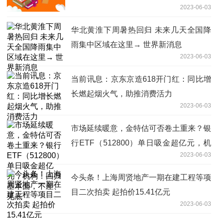
2023-06-03
华北黄淮下周暑热回归 未来几天全国降
雨集中区域在这里→ 世界新消息
2023-06-03
当前讯息：京东京造618开门红：同比增
长燃起烟火气，助推消费活力
2023-06-03
市场延续暖意，金特估可否卷土重来？银
行ETF（512800）单日吸金超亿元，机
2023-06-03
构：回归基本面，不差、见底
今头条！上海周贤地产一期在建工程等项
目二次拍卖 起拍价15.41亿元
2023-06-03