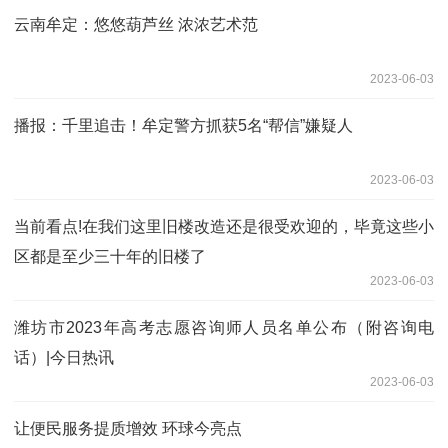
云南牟定：悠悠葫芦丝 浓浓艺术范
2023-06-03
播报：千里追击！牟定警方抓获5名“帮信”嫌疑人
2023-06-03
当前看点!在我们这里旧楼改造还是很受欢迎的，毕竟这些小
区都是至少三十年的旧楼了
2023-06-03
潍坊市2023年高考志愿咨询师人员名单公布（附咨询电
话）|今日热讯
2023-06-03
让便民服务提质增效 环球今亮点