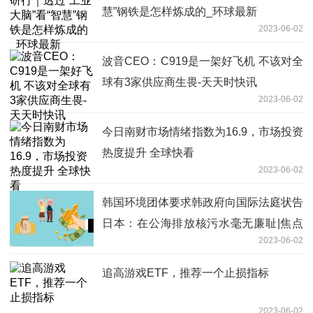
慧”钢铁是怎样炼成的_环球最新
2023-06-02
波音CEO：C919是一架好飞机 不该对全
球有3家供应商生畏-天天时快讯
2023-06-02
今日南财市场情绪指数为16.9，市场投资
热度提升 全球快看
2023-06-02
韩国环境团体要求韩政府向国际法庭状告
日本：在公海排放核污水毫无廉耻|焦点
2023-06-02
速递
追高游戏ETF，推荐一个止损指标
2023-06-02