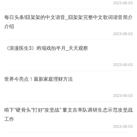
2023-06-03
每日头条!囧架架的中文谐音_囧架架完整中文歌词谐音简介
介绍
2023-06-03
《浪漫医生3》坍塌戏拍半月_天天观察
2023-06-03
世界今亮点！最新家庭理财方法
2023-06-03
啃下“硬骨头”打好“攻坚战” 董文吉率队调研生态示范攻坚战
工作
2023-06-03