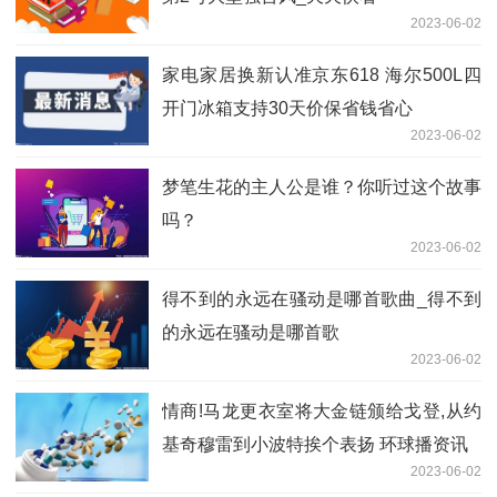
2023-06-02
家电家居换新认准京东618 海尔500L四
开门冰箱支持30天价保省钱省心
2023-06-02
梦笔生花的主人公是谁？你听过这个故事
吗？
2023-06-02
得不到的永远在骚动是哪首歌曲_得不到
的永远在骚动是哪首歌
2023-06-02
情商!马龙更衣室将大金链颁给戈登,从约
基奇穆雷到小波特挨个表扬 环球播资讯
2023-06-02