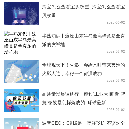
淘宝怎么查看宝贝权重_淘宝怎么查看宝
贝权重
2023-06-02
半熟知识丨这座山东半岛最高峰竟是全真
派的发祥地
2023-06-02
全球观天下！火影：会给木叶带来灾难的
火影人选，幸好一个都没成功
2023-06-02
高质量发展调研行｜透过“工业大脑”看“智
慧”钢铁是怎样炼成的_环球最新
2023-06-02
波音CEO：C919是一架好飞机 不该对全