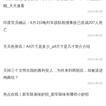
顾_天天速看
2023-06-03
印度官员确认：6月2日晚列车脱轨相撞事故已造成207人死
亡
2023-06-03
天天热资讯！A4尺寸是多少_a4尺寸是几寸简介介绍
2023-06-03
灭掉三个文明古国的雅利安人，为何来到商朝后，却被送进
殉葬坑？
2023-06-03
热点在线丨新车除臭味妙招_新车除味有哪些小妙招