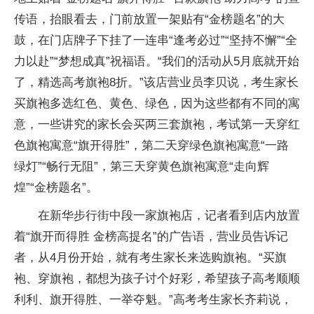
传语，抬眼看去，门前放置一架贴有“金榜题名”的大
鼓，在门店牌子下挂了一连串“逢考必过”“坚持不懈”“全
力以赴”“梦想成真”祝福语。“我们的活动从5月底就开始
了，精选高考旗袍8折。”该店营业员李贝说，考生家长
买旗袍多选红色、黄色、绿色，因为这些都有不同的寓
意，一些讲究的家长会买两三套旗袍，考试第一天穿红
色旗袍寓意“旗开得胜”，第二天穿绿色旗袍寓意“一路
绿灯”“畅行无阻”，第三天穿黄色旗袍寓意“走向辉
煌”“金榜题名”。
在新华步行街中段一家旗袍店，记者看到店内放置
着“旗开而得胜 金榜高提名”的广告语，营业员告诉记
者，从4月份开始，就有考生家长来选购旗袍。“买旗
袍、穿旗袍，都想为孩子讨个好彩，希望孩子高考顺顺
利利、旗开得胜、一举夺魁。”高考考生家长齐莉说，