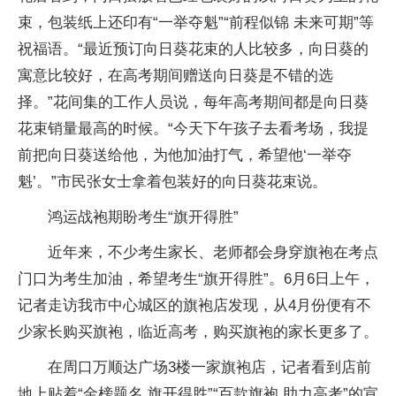
束，包装纸上还印有“一举夺魁”“前程似锦 未来可期”等
祝福语。“最近预订向日葵花束的人比较多，向日葵的
寓意比较好，在高考期间赠送向日葵是不错的选
择。”花间集的工作人员说，每年高考期间都是向日葵
花束销量最高的时候。“今天下午孩子去看考场，我提
前把向日葵送给他，为他加油打气，希望他‘一举夺
魁’。”市民张女士拿着包装好的向日葵花束说。
鸿运战袍期盼考生“旗开得胜”
近年来，不少考生家长、老师都会身穿旗袍在考点
门口为考生加油，希望考生“旗开得胜”。6月6日上午，
记者走访我市中心城区的旗袍店发现，从4月份便有不
少家长购买旗袍，临近高考，购买旗袍的家长更多了。
在周口万顺达广场3楼一家旗袍店，记者看到店前
地上贴着“金榜题名 旗开得胜”“百款旗袍 助力高考”的宣