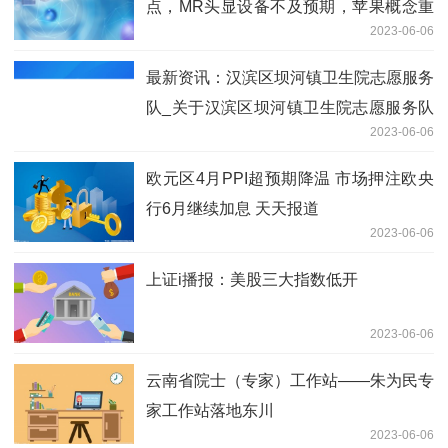
点，MR头显设备不及预期，苹果概念重
2023-06-06
挫！地产股逆势飘红，半导体、电力走低
最新资讯：汉滨区坝河镇卫生院志愿服务
队_关于汉滨区坝河镇卫生院志愿服务队
2023-06-06
简述
欧元区4月PPI超预期降温 市场押注欧央
行6月继续加息 天天报道
2023-06-06
上证i播报：美股三大指数低开
2023-06-06
云南省院士（专家）工作站——朱为民专
家工作站落地东川
2023-06-06