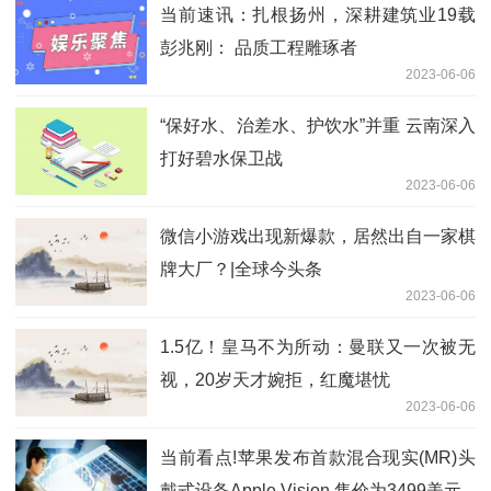
当前速讯：扎根扬州，深耕建筑业19载
彭兆刚： 品质工程雕琢者
2023-06-06
“保好水、治差水、护饮水”并重 云南深入
打好碧水保卫战
2023-06-06
微信小游戏出现新爆款，居然出自一家棋
牌大厂？|全球今头条
2023-06-06
1.5亿！皇马不为所动：曼联又一次被无
视，20岁天才婉拒，红魔堪忧
2023-06-06
当前看点!​苹果发布首款混合现实(MR)头
戴式设备Apple Vision 售价为3499美元