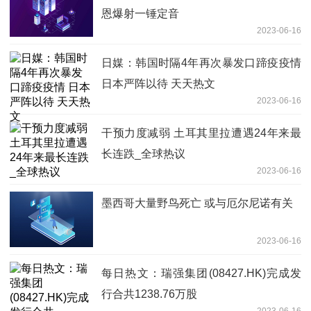
恩爆射一锤定音
2023-06-16
日媒：韩国时隔4年再次暴发口蹄疫疫情
日本严阵以待 天天热文
2023-06-16
干预力度减弱 土耳其里拉遭遇24年来最
长连跌_全球热议
2023-06-16
墨西哥大量野鸟死亡 或与厄尔尼诺有关
2023-06-16
每日热文：瑞强集团(08427.HK)完成发
行合共1238.76万股
2023-06-16