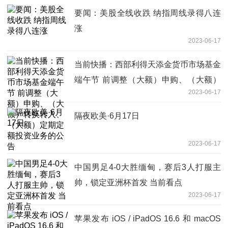
要闻：美股全线收跌 纳指周线录得八连
涨
2023-06-17
当前快播：西部利得天添金货币市场基金
端午节 前调整（大额）申购、（大额）
2023-06-17
转换转入、 （大额）定期定额投资业务
的公告
隔夜欧美·6月17日
2023-06-17
中国男足4-0大胜缅甸，赛后3人打服主
帅，锁定亚洲杯首发 当前看点
2023-06-17
苹果发布 iOS / iPadOS 16.6 和 macOS