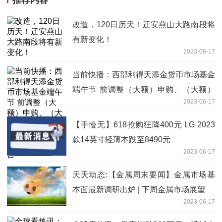
推荐内容
改造，120日历天！迁安燕山大路南段将
有新变化！​
2023-06-17
当前快播：西部利得天添金货币市场基金
端午节 前调整（大额）申购、（大额）
2023-06-17
转换转入、 （大额）定期定额投资业务
的公告
【手慢无】618抢购狂降400元 LG 2023
款14英寸轻薄本跌至8490元
2023-06-17
天天动态:【金属周末要闻】金属市场基
本面最新调研出炉 | 下周金属市场展望
2023-06-17