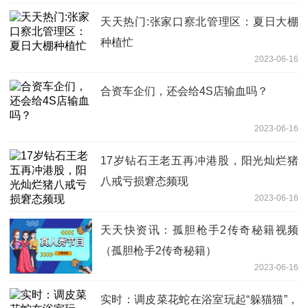
天天热门:张家口察北管理区：夏日大棚
种植忙
2023-06-16
合资车企们，还会给4S店输血吗？
2023-06-16
17岁钻石王老五再冲港股，阳光灿烂猪
八戒亏损窘态频现
2023-06-16
天天快资讯：孤胆枪手2传奇秘籍视频
（孤胆枪手2传奇秘籍）
2023-06-16
实时：调皮菜花蛇在浴室玩起“躲猫猫”，