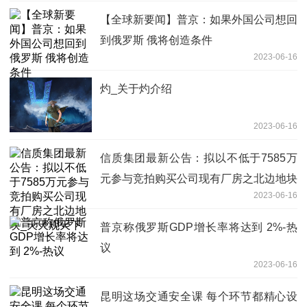
【全球新要闻】普京：如果外国公司想回
到俄罗斯 俄将创造条件
2023-06-16
灼_关于灼介绍
2023-06-16
信质集团最新公告：拟以不低于7585万
元参与竞拍购买公司现有厂房之北边地块
2023-06-16
_天天观天下
普京称俄罗斯GDP增长率将达到 2%-热
议
2023-06-16
昆明这场交通安全课 每个环节都精心设