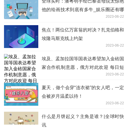
全球实时：潘粤明手绘巴黎圣母院太惊艳
他的绘画技术到底有多牛_娱乐圈还有哪
2023-06-22
些隐藏绘画高手
焦点！两位亿万富翁的对决？扎克伯格和
埃隆马斯克线上约架
2023-06-22
埃及、孟加拉国等国表达希望加入金砖国
家合作机制意愿，俄方对此欢迎 每日短
2023-06-22
讯
夏天，做个会穿“连衣裙”的女人吧，一定
会被岁月温柔以待！
2023-06-22
什么是月饼起义？主角是谁？|全球时快
讯