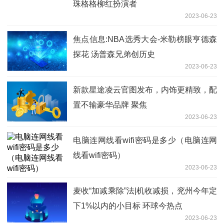
珠格格柳红扮演者
2023-06-23
焦点信息:NBA选秀大会-米勒榜眼亨德森
探花 汤普森兄弟创历史
2023-06-23
新款星途凌云官图发布，内饰更精致，配
置不输豪华品牌 聚焦
2023-06-23
电脑连网线看wifi密码是多少（电脑连网
线看wifi密码）
2023-06-23
麦收“加减乘除”法|机收减损，兖州今年定
下1%以内的小目标 环球今热点
2023-06-23