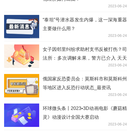
2023-06-24
“泰坦”号潜水器发生内爆，这一深海重器
主要做什么用？
2023-06-24
女子因邻里纠纷求助村支书反被打伤？司
法所：多次调解未果，警方已介入 天天
2023-06-24
观速讯
俄国家反恐委员会：莫斯科市和莫斯科州
等地区进入反恐行动状态_最资讯
2023-06-24
环球微头条丨2023•3D动画电影《蘑菇精
灵》动漫设计全国大赛启动
2023-06-24