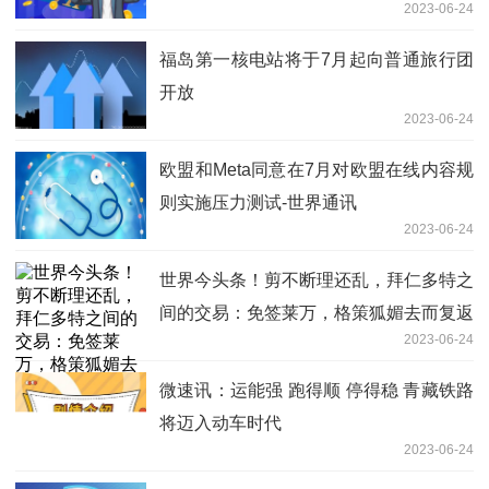
2023-06-24
福岛第一核电站将于7月起向普通旅行团
开放
2023-06-24
欧盟和Meta同意在7月对欧盟在线内容规
则实施压力测试-世界通讯
2023-06-24
世界今头条！剪不断理还乱，拜仁多特之
间的交易：免签莱万，格策狐媚去而复返
2023-06-24
微速讯：运能强 跑得顺 停得稳 青藏铁路
将迈入动车时代
2023-06-24