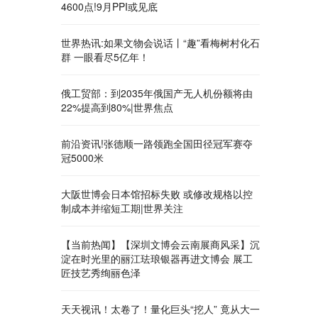
4600点!9月PPI或见底
世界热讯:如果文物会说话丨“趣”看梅树村化石
群 一眼看尽5亿年！
俄工贸部：到2035年俄国产无人机份额将由
22%提高到80%|世界焦点
前沿资讯!张德顺一路领跑全国田径冠军赛夺
冠5000米
大阪世博会日本馆招标失败 或修改规格以控
制成本并缩短工期|世界关注
【当前热闻】【深圳文博会云南展商风采】沉
淀在时光里的丽江珐琅银器再进文博会 展工
匠技艺秀绚丽色泽
天天视讯！太卷了！量化巨头“挖人” 竟从大一