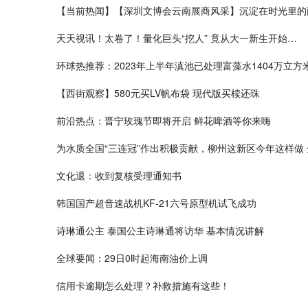
【当前热闻】【深圳文博会云南展商风采】沉淀在时光里的
天天视讯！太卷了！量化巨头“挖人” 竟从大一新生开始…
环球热推荐：2023年上半年滇池已处理富藻水1404万立方
【西街观察】580元买LV帆布袋 现代版买椟还珠
前沿热点：晋宁玫瑰节即将开启 鲜花啤酒等你来嗨
为水质全国“三连冠”作出积极贡献，柳州这新区今年这样做
文化退：收到复核受理通知书
韩国国产超音速战机KF-21六号原型机试飞成功
诗琳通公主 泰国公主诗琳通将访华 基本情况讲解
全球要闻：29日0时起海南油价上调
信用卡逾期怎么处理？补救措施有这些！