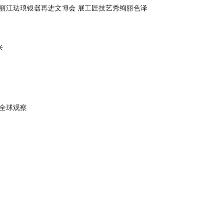
丽江珐琅银器再进文博会 展工匠技艺秀绚丽色泽
米
 全球观察