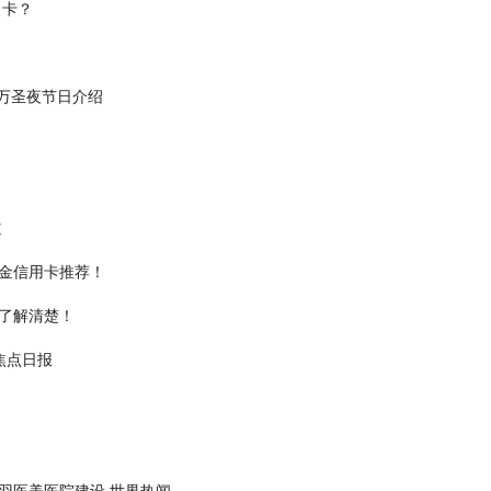
申卡？
万圣夜节日介绍
道
金信用卡推荐！
了解清楚！
焦点日报
兰柏羽医美医院建设 世界热闻