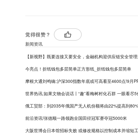
觉得很赞？
新闻资讯
【新视野】既要连接又要安全，金融机构迎供应链安全管理
今亮点！折纸钱包多层简单正方形纸_折纸钱包多层简单
摩根大通刘鸣镝:沪深300指数年底或可高看至4600点!9月P
世界热讯:如果文物会说话丨“趣”看梅树村化石群 一眼看尽
俄工贸部：到2035年俄国产无人机份额将由22%提高到80
前沿资讯!张德顺一路领跑全国田径冠军赛夺冠5000米
大阪世博会日本馆招标失败 或修改规格以控制成本并缩短工