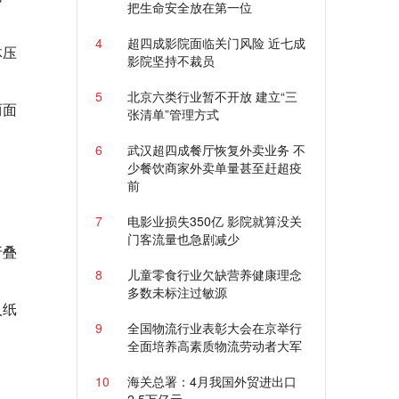
把生命安全放在第一位
4
超四成影院面临关门风险 近七成
体压
影院坚持不裁员
5
北京六类行业暂不开放 建立“三
两面
张清单”管理方式
6
武汉超四成餐厅恢复外卖业务 不
少餐饮商家外卖单量甚至赶超疫
前
7
电影业损失350亿 影院就算没关
门客流量也急剧减少
折叠
8
儿童零食行业欠缺营养健康理念
多数未标注过敏源
入纸
9
全国物流行业表彰大会在京举行
全面培养高素质物流劳动者大军
10
海关总署：4月我国外贸进出口