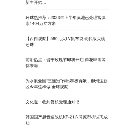
新生开始…
环球热推荐：2023年上半年滇池已处理富藻
水1404万立方米
【西街观察】580元买LV帆布袋 现代版买椟
还珠
前沿热点：晋宁玫瑰节即将开启 鲜花啤酒等
你来嗨
为水质全国“三连冠”作出积极贡献，柳州这新
区今年这样做 全球观察
文化退：收到复核受理通知书
韩国国产超音速战机KF-21六号原型机试飞成
功