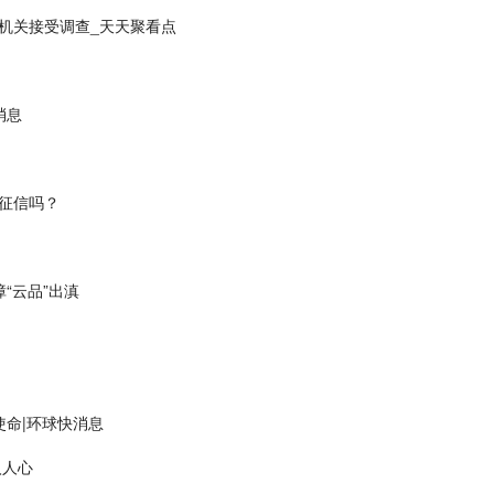
机关接受调查_天天聚看点
消息
征信吗？
“云品”出滇
？
使命|环球快消息
入人心