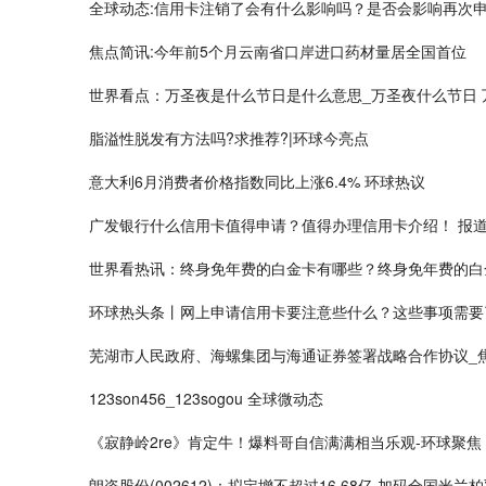
全球动态:信用卡注销了会有什么影响吗？是否会影响再次
焦点简讯:今年前5个月云南省口岸进口药材量居全国首位
世界看点：万圣夜是什么节日是什么意思_万圣夜什么节日 
脂溢性脱发有方法吗?求推荐?|环球今亮点
意大利6月消费者价格指数同比上涨6.4% 环球热议
广发银行什么信用卡值得申请？值得办理信用卡介绍！ 报
世界看热讯：终身免年费的白金卡有哪些？终身免年费的白
环球热头条丨网上申请信用卡要注意些什么？这些事项需要
芜湖市人民政府、海螺集团与海通证券签署战略合作协议_
123son456_123sogou 全球微动态
《寂静岭2re》肯定牛！爆料哥自信满满相当乐观-环球聚焦
朗姿股份(002612)：拟定增不超过16.68亿 加码全国米