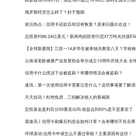
俄罗斯经济怎么样了？好于预期
前沿热点：信用卡还款后却没有恢复？原来问题出在这！
总投资约86.24亿美元！新凤鸣拟投资印尼37万吨光伏级EV
【全球新要闻】江苏一14岁学生被单独关教室八天？学校
云南省老龄健康产业发展协会举办成立10周年庆祝大会 全
信用卡什么情况下会被盗刷？有哪些情况会被盗刷？
速讯：第一次使用信用卡需要注意什么？这些事项要了解清
天天短讯！杜绝焦虑，三招解决烦人的黄褐斑
定投基金盈利百分50要卖出吗 收益达到50%是不是要卖了
观速讯丨信用卡刷爆后利息会如何计算？会有哪些不良后果
环球滚动:信用卡申请怎么不通过审核？主要原因有这些！