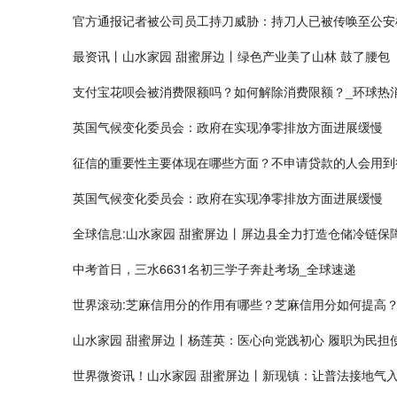
官方通报记者被公司员工持刀威胁：持刀人已被传唤至公安
最资讯丨山水家园 甜蜜屏边丨绿色产业美了山林 鼓了腰包
支付宝花呗会被消费限额吗？如何解除消费限额？_环球热
英国气候变化委员会：政府在实现净零排放方面进展缓慢
征信的重要性主要体现在哪些方面？不申请贷款的人会用到
英国气候变化委员会：政府在实现净零排放方面进展缓慢
全球信息:山水家园 甜蜜屏边丨屏边县全力打造仓储冷链保障
中考首日，三水6631名初三学子奔赴考场_全球速递
世界滚动:芝麻信用分的作用有哪些？芝麻信用分如何提高
山水家园 甜蜜屏边丨杨莲英：医心向党践初心 履职为民担
世界微资讯！山水家园 甜蜜屏边丨新现镇：让普法接地气