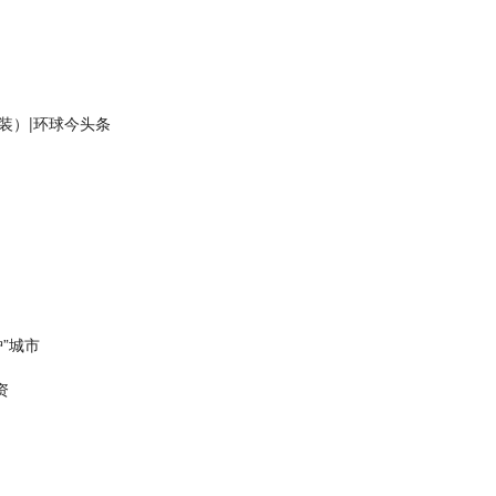
装）|环球今头条
”城市
资