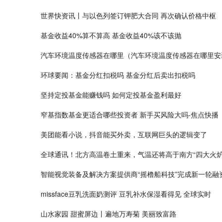
世界快资讯丨与以色列签订钾肥大合同 再次确认价格中枢
基金收益40%算不算高 基金收益40%该不该抛
汽车环境温度传感器在哪里（汽车环境温度传感器在哪里安
环球要闻：基金分红扣税吗 基金分红后卖出扣税吗
坚持定投基金能赚钱吗 如何定投基金盈利最好
窄基指数基金更适合哪些投资者 新手买风险大吗-焦点快播
美团能看小说，抖音能买外卖，互联网巨头的逻辑变了
全球通讯！北方高温卷土重来，气温还将高于南方“四大火炉
智能视觉装备及解决方案提供商“摇橹船科技”完成新一轮融
missface豆乳洗面奶测评 豆乳补水保湿看得见 全球实时
山水家园 甜蜜屏边丨遍地万寿菊 美丽致富路