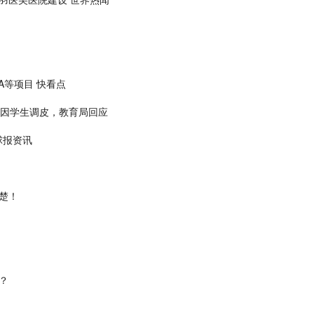
A等项目 快看点
称因学生调皮，教育局回应
球报资讯
楚！
？