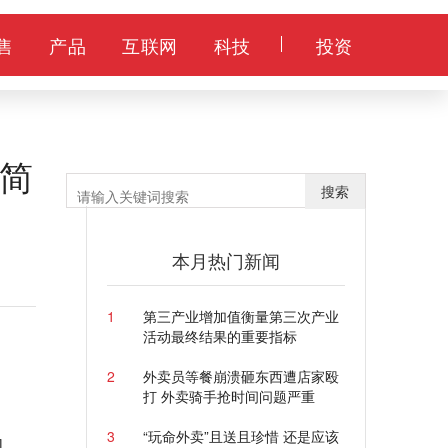
售
产品
互联网
科技
投资
简
搜索
本月热门新闻
1
第三产业增加值衡量第三次产业
活动最终结果的重要指标
2
外卖员等餐崩溃砸东西遭店家殴
打 外卖骑手抢时间问题严重
3
“玩命外卖”且送且珍惜 还是应该
内