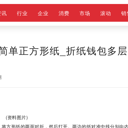
资讯
行业
企业
消费
市场
滚动
销
简单正方形纸_折纸钱包多层
网
(资料图片)
。将方形纸的两面对折，然后打开。两边的纸对准中线分别向