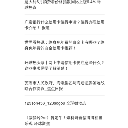
意大利6月消费者价格指数同比上涨6.4% 环
球热议
广发银行什么信用卡值得申请？值得办理信用
卡介绍！ 报道
世界看热讯：终身免年费的白金卡有哪些？终
身免年费的白金信用卡推荐！
环球热头条丨网上申请信用卡要注意些什么？
这些事项需要了解清楚！
芜湖市人民政府、海螺集团与海通证券签署战
略合作协议_焦点日报
123son456_123sogou 全球微动态
《寂静岭2re》肯定牛！爆料哥自信满满相当
乐观-环球聚焦