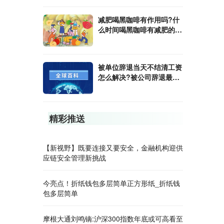
减肥喝黑咖啡有作用吗?什
么时间喝黑咖啡有减肥的效
果?
被单位辞退当天不结清工资
怎么解决?被公司辞退最多
会赔偿几个月的工资?
精彩推送
【新视野】既要连接又要安全，金融机构迎供
应链安全管理新挑战
今亮点！折纸钱包多层简单正方形纸_折纸钱
包多层简单
摩根大通刘鸣镝:沪深300指数年底或可高看至