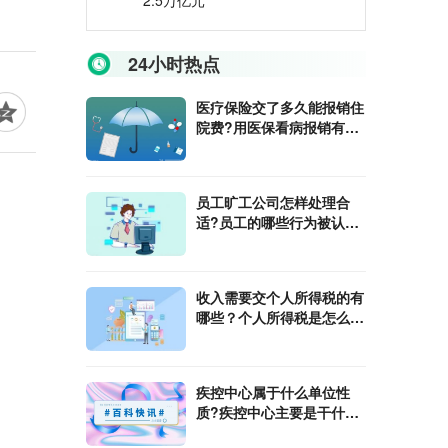
2.5万亿元
24小时热点
医疗保险交了多久能报销住
院费?用医保看病报销有起
付线吗?
员工旷工公司怎样处理合
适?员工的哪些行为被认定
为旷工?
收入需要交个人所得税的有
哪些？个人所得税是怎么计
算的?
​疾控中心属于什么单位性
质?疾控中心主要是干什么
工作?