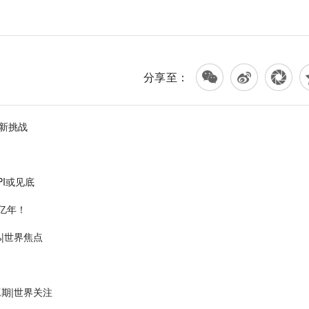
分享至：
新挑战
PI或见底
5亿年！
%|世界焦点
期|世界关注