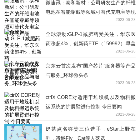
微速讯：泰和新材：公司研发生产的纤维
电池在智能穿戴等领域可替代充电宝等现
2023-06-28
有产品
全球滚动:GLP-1减肥药受关注，华东医
药涨超4%，创新药ETF（159992）早盘
2023-06-28
蓄势震荡丨ETF观察
京东云首次发布“国产芯片”服务器等产品
与服务_环球微头条
2023-06-28
ctrlX CORE对适用于堆垛机以及物料搬
运系统的扩展臂进行控制 今日要闻
2023-06-28
奶茶点名称赞三位选手，eStar上野在
列，遗憾Fly、Cat等人落选