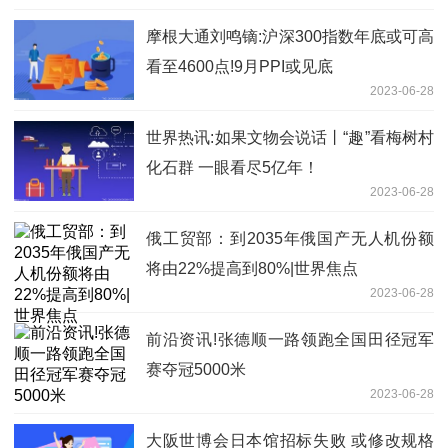
摩根大通刘鸣镝:沪深300指数年底或可高
看至4600点!9月PPI或见底
2023-06-28
世界热讯:如果文物会说话丨“趣”看梅树村
化石群 一眼看尽5亿年！
2023-06-28
俄工贸部：到2035年俄国产无人机份额
将由22%提高到80%|世界焦点
2023-06-28
前沿资讯!张德顺一路领跑全国田径冠军
赛夺冠5000米
2023-06-28
大阪世博会日本馆招标失败 或修改规格