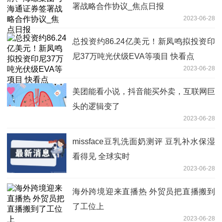
署战略合作协议_焦点日报
2023-06-28
总投资约86.24亿美元！新凤鸣拟投资印
尼37万吨光伏级EVA等项目 快看点
2023-06-28
美团能看小说，抖音能买外卖，互联网巨
头的逻辑变了
2023-06-28
missface豆乳洗面奶测评 豆乳补水保湿
看得见 全球实时
2023-06-28
海外跨境迎来直播热 外贸员把直播搬到
了工位上
2023-06-28