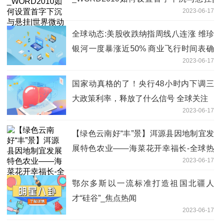
2023-06-17
世界微动态
全球动态:美股收跌纳指周线八连涨 维珍
银河一度暴涨近50% 商业飞行时间表确
2023-06-17
定
国家动真格的了！央行48小时内下调三
大政策利率，释放了什么信号 全球关注
2023-06-17
【绿色云南好“丰”景】洱源县因地制宜发
展特色农业——海菜花开幸福长-全球热
2023-06-17
点
鄂尔多斯以一流标准打造祖国北疆人
才“硅谷”_焦点热闻
2023-06-17