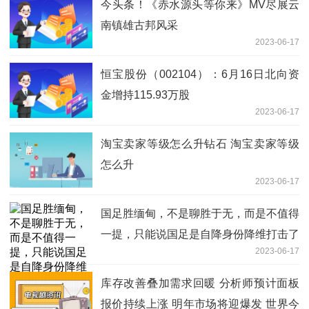
今头条！《赤水源头等你来》MV尽展云
南镇雄古邦风采
2023-06-17
恒宝股份（002104）：6月16日北向资
金增持115.93万股
2023-06-17
淘宝卖家等级怎么升钻石 淘宝卖家等级
怎么升
2023-06-17
国足胜缅甸，不是聊胜于无，而是不值得
一提，只能说国足是自降身份降维打击了
2023-06-17
环球速看
库存改善叠加需求回暖 分析师预计面板
报价持续上涨 明年市场将迎爆发 世界今