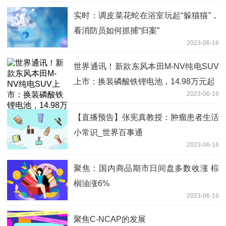
实时：调皮菜花蛇在浴室玩起“躲猫猫”，
看消防员如何抓捕“归案”
2023-06-16
世界通讯！新款东风本田M-NV纯电SUV
上市：换装磷酸铁锂电池，14.98万元起
2023-06-16
【直播预告】张宪真教授：肿瘤患者生活
小常识_世界百事通
2023-06-16
聚焦：国内商品期市日间盘多数收涨 棕
榈油涨6%
2023-06-16
聚焦C-NCAP的发展