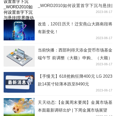
_WORD2010如何设置首字下沉与悬挂|
2023-06-17
世界微动态
改造，120日历天！迁安燕山大路南段将
有新变化！​
2023-06-17
当前快播：西部利得天添金货币市场基金
端午节 前调整（大额）申购、（大额）
2023-06-17
转换转入、 （大额）定期定额投资业务
的公告
【手慢无】618抢购狂降400元 LG 2023
款14英寸轻薄本跌至8490元
2023-06-17
天天动态:【金属周末要闻】金属市场基
本面最新调研出炉 | 下周金属市场展望