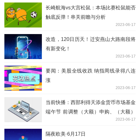
长崎航海vs大宫松鼠：本场比赛松鼠能否
触底反弹！串关前瞻与分析
2023-06-17
改造，120日历天！迁安燕山大路南段将
有新变化！​
2023-06-17
要闻：美股全线收跌 纳指周线录得八连
涨
2023-06-17
当前快播：西部利得天添金货币市场基金
端午节 前调整（大额）申购、（大额）
2023-06-17
转换转入、 （大额）定期定额投资业务
的公告
隔夜欧美·6月17日