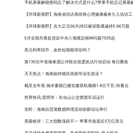
手机屏幕解锁密码忘了解决方式是什么?苹果手机忘记屏幕
【环球新视野】海南省信访系统将心理健康服务引入信访工
【环球新视野】吉大正元06月28日被深股通减持5.96万股
5月全国共查处违反中央八项规定精神问题7035起
美元利率回升，金价短期挺得住吗？
第130次中老缅泰湄公河联合巡逻执法行动启动 每日聚焦
天天热点！海南如何稳住高校毕业生就业？
截至去年底 抽水蓄能已建在建装机规模1.6亿千瓦-快看点
世界快讯:昆明市：长虫山公交摆渡车试运行
实时：海南自贸港数据跨境流动创新论坛举行
美股收评：三大指数涨跌不一 苹果市值逼近3万亿美元
高温持续炙烤美国南部，多地受热浪影响_焦点热讯