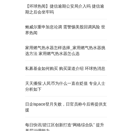
【环球热闻】捷信逾期公安局介入吗 捷信逾
期之后会坐牢吗
鲍威尔重申加息论调 需警惕美股回调风险 世
界热闻
家用燃气热水器怎样选择_家用燃气热水器挑
选方法 家用燃气热水器怎么选
私募基金如何购买 购买渠道介绍 环球热消息
天天播报:人民币为什么一直在贬值 专业人士
分析如下
日企ispace登月失败，日官员称今后将提供支
援
每日快讯!碧江区创新打造“网格综合队” 提升
基层治理能力