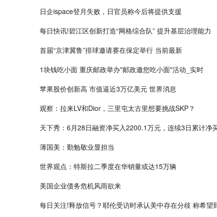
日企ispace登月失败，日官员称今后将提供支援
每日快讯!碧江区创新打造“网格综合队” 提升基层治理能力
首届“京津冀鲁”排球邀请赛在保定举行 当前最新
1块钱吃小面 重庆邮政举办"邮政邀您吃小面"活动_实时
苹果股价创新高 市值逼近3万亿美元 世界消息
观察：拉来LV和Dior，三里屯太古里想要挑战SKP？
天下秀：6月28日融资净买入2200.1万元，连续3日累计净买入
薄国美：勤勉敬业显担当
世界观点：特斯拉二季度在华销量或达15万辆
美国企业债务危机风雨欲来
每日关注!释放信号？耶伦受访时承认美中存在分歧 称希望