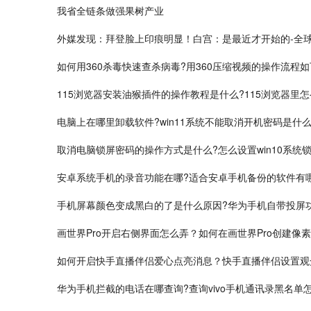
我省全链条做强果树产业
外媒发现：拜登脸上印痕明显！白宫：是最近才开始的-全
如何用360杀毒快速查杀病毒?用360压缩视频的操作流程
115浏览器安装油猴插件的操作教程是什么?115浏览器里
电脑上在哪里卸载软件?win11系统不能取消开机密码是什么
取消电脑锁屏密码的操作方式是什么?怎么设置win10系统
安卓系统手机的录音功能在哪?适合安卓手机备份的软件有
手机屏幕颜色变成黑白的了是什么原因?华为手机自带投屏
画世界Pro开启右侧界面怎么弄？如何在画世界Pro创建像素
如何开启快手直播伴侣爱心点亮消息？快手直播伴侣设置观
华为手机拦截的电话在哪查询?查询vivo手机通讯录黑名单