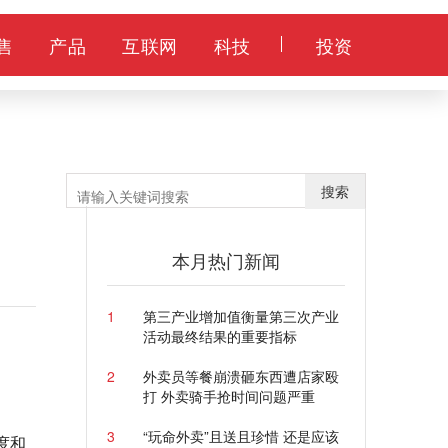
售
产品
互联网
科技
投资
搜索
本月热门新闻
1
第三产业增加值衡量第三次产业
活动最终结果的重要指标
2
外卖员等餐崩溃砸东西遭店家殴
打 外卖骑手抢时间问题严重
3
“玩命外卖”且送且珍惜 还是应该
度和