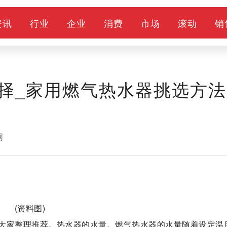
资讯
行业
企业
消费
市场
滚动
销
择_家用燃气热水器挑选方法
网
(资料图)
大家整理推荐。热水器的水量。燃气热水器的水量随着设定温