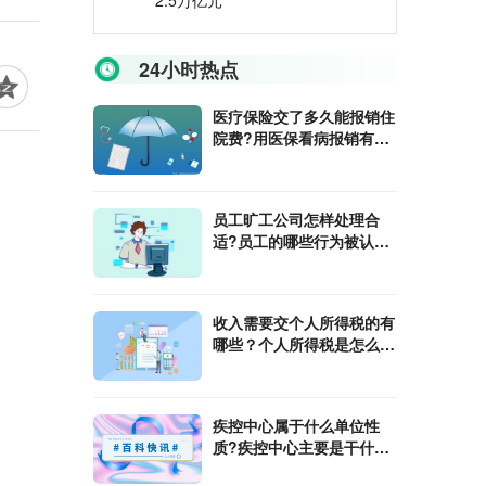
2.5万亿元
24小时热点
医疗保险交了多久能报销住
院费?用医保看病报销有起
付线吗?
员工旷工公司怎样处理合
适?员工的哪些行为被认定
为旷工?
收入需要交个人所得税的有
哪些？个人所得税是怎么计
算的?
​疾控中心属于什么单位性
质?疾控中心主要是干什么
工作?