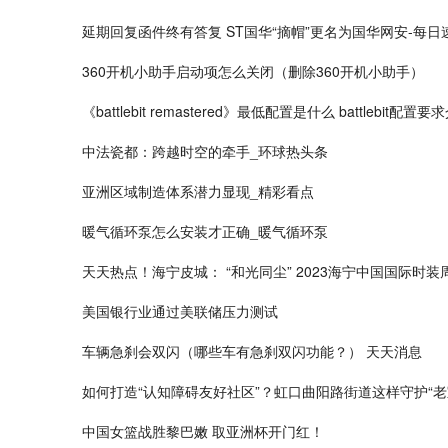
延期回复函件终有答复 ST国华“摘帽”更名为国华网安-每日
360开机小助手启动项怎么关闭（删除360开机小助手）
《battlebit remastered》最低配置是什么 battlebit配
中法瓷都：跨越时空的牵手_环球热头条
亚洲区域制造体系潜力显现_精彩看点
暖气循环泵怎么安装才正确_暖气循环泵
天天热点！海宁皮城： “和光同尘” 2023海宁中国国际时装
美国银行业通过美联储压力测试
车辆急刹会双闪（哪些车有急刹双闪功能？） 天天消息
如何打造“认知障碍友好社区”？虹口曲阳路街道这样守护“老
中国女篮战胜黎巴嫩 取亚洲杯开门红！