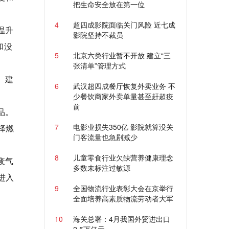
把生命安全放在第一位
4
超四成影院面临关门风险 近七成
温升
影院坚持不裁员
和没
5
北京六类行业暂不开放 建立“三
张清单”管理方式
。建
6
武汉超四成餐厅恢复外卖业务 不
少餐饮商家外卖单量甚至赶超疫
前
品。
7
电影业损失350亿 影院就算没关
择燃
门客流量也急剧减少
8
儿童零食行业欠缺营养健康理念
废气
多数未标注过敏源
进入
9
全国物流行业表彰大会在京举行
全面培养高素质物流劳动者大军
10
海关总署：4月我国外贸进出口