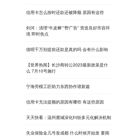
信用卡怎么按时还款还被降额 原因有这些
剑河：清理“牛皮癣”“野广告” 营造良好市容环
境 即时焦点
借呗千万别提前还款是真的吗 会有什么影响
【世界热闻】长沙商转公2023最新政策是什
么 7月10号施行
宁海劳模工匠助力东西协作谱新篇
信用卡无法提额的原因有哪些 有这些原因
天天快看：温州鹿城深化纠纷多元化解决机制
失业保险金几号发成都 什么时候开始发 要闻