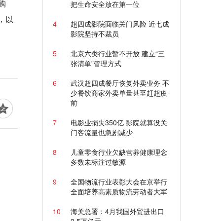
购
把生命安全放在第一位
，以
4
超四成影院面临关门风险 近七成
影院坚持不裁员
5
北京六类行业暂不开放 建立“三
张清单”管理方式
6
武汉超四成餐厅恢复外卖业务 不
少餐饮商家外卖单量甚至赶超疫
前
7
电影业损失350亿 影院就算没关
门客流量也急剧减少
8
儿童零食行业欠缺营养健康理念
多数未标注过敏源
9
全国物流行业表彰大会在京举行
全面培养高素质物流劳动者大军
10
海关总署：4月我国外贸进出口