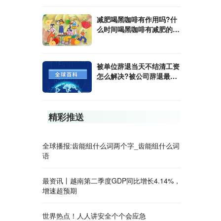
减肥喝黑咖啡有作用吗?什
么时间喝黑咖啡有减肥的效
果?
被单位辞退当天不结清工资
怎么解决?被公司辞退最多
会赔偿几个月的工资?
精彩推送
全球播报:齿能组什么词两个字_齿能组什么词
语
最资讯丨越南第二季度GDP同比增长4.14%，
增速超预期
世界热点！人人讲安全个个会应急