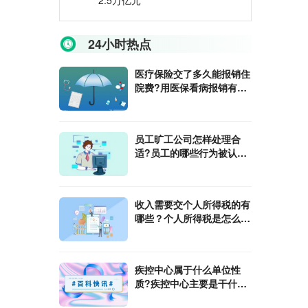
2.5万亿元
24小时热点
医疗保险交了多久能报销住
院费?用医保看病报销有起
付线吗?
员工旷工公司怎样处理合
适?员工的哪些行为被认定
为旷工?
收入需要交个人所得税的有
哪些？个人所得税是怎么计
算的?
​疾控中心属于什么单位性
质?疾控中心主要是干什么
工作?