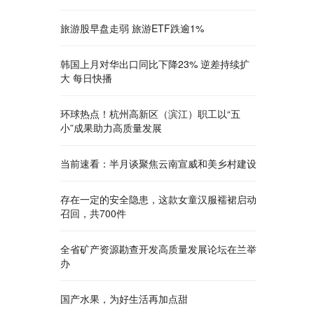
旅游股早盘走弱 旅游ETF跌逾1%
韩国上月对华出口同比下降23% 逆差持续扩
大 每日快播
环球热点！杭州高新区（滨江）职工以“五
小”成果助力高质量发展
当前速看：半月谈聚焦云南宣威和美乡村建设
存在一定的安全隐患，这款女童汉服襦裙启动
召回，共700件
全省矿产资源勘查开发高质量发展论坛在兰举
办
国产水果，为好生活再加点甜