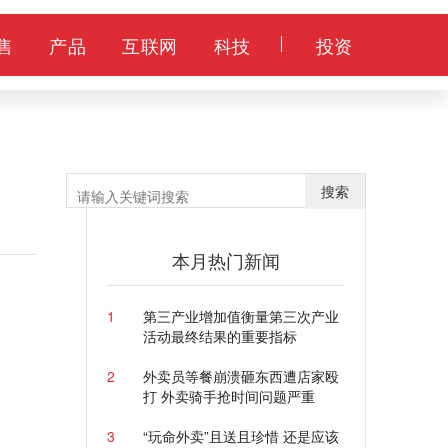
售
产品
互联网
科技
投资
搜索
本月热门新闻
1
第三产业增加值衡量第三次产业
活动最终结果的重要指标
2
外卖员等餐崩溃砸东西遭店家殴
打 外卖骑手抢时间问题严重
3
“玩命外卖”且送且珍惜 还是应该