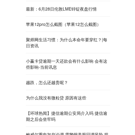
最新：6月28日伦敦LME锌锭夜盘行情
苹果12pro怎么截图（苹果12怎么截图）
聚师网生活习惯：为什么本命年要穿红？|每
日资讯
小赢卡贷逾期一天还款会有什么影响 会有这
些影响-当前讯息
越跌，怎么还越贵呢？
为什么我没有微粒贷 原因有这些
【环球热闻】捷信逾期公安局介入吗 捷信逾
期之后会坐牢吗
鲍威尔重申加息论调 需警惕美股回调风险 世