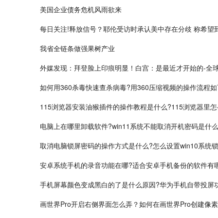
美国企业债务危机风雨欲来
每日关注!释放信号？耶伦受访时承认美中存在分歧 称希望
我省全链条做强果树产业
外媒发现：拜登脸上印痕明显！白宫：是最近才开始的-全
如何用360杀毒快速查杀病毒?用360压缩视频的操作流程
115浏览器安装油猴插件的操作教程是什么?115浏览器里
电脑上在哪里卸载软件?win11系统不能取消开机密码是什么
取消电脑锁屏密码的操作方式是什么?怎么设置win10系统
安卓系统手机的录音功能在哪?适合安卓手机备份的软件有
手机屏幕颜色变成黑白的了是什么原因?华为手机自带投屏
画世界Pro开启右侧界面怎么弄？如何在画世界Pro创建像素