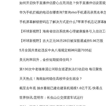
如何开启快手直播伴侣爱心点亮消息？快手直播伴侣设置观
华为手机拦截的电话在哪查询?查询vivo手机通讯录黑名单
手机屏幕解锁密码忘了解决方式是什么?苹果手机忘记屏幕
【环球新视野】海南省信访系统将心理健康服务引入信访工
【环球新视野】吉大正元06月28日被深股通减持5.96万股
5月全国共查处违反中央八项规定精神问题7035起
美元利率回升，金价短期挺得住吗？
第130次中老缅泰湄公河联合巡逻执法行动启动 每日聚焦
天天热点！海南如何稳住高校毕业生就业？
截至去年底 抽水蓄能已建在建装机规模1.6亿千瓦-快看点
世界快讯:昆明市：长虫山公交摆渡车试运行