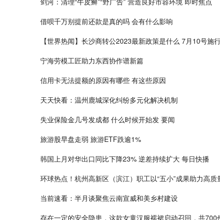
剑河：清理“牛皮癣”“野广告” 营造良好市容环境 即时焦点
借呗千万别提前还款是真的吗 会有什么影响
【世界热闻】长沙商转公2023最新政策是什么 7月10号施
宁海劳模工匠助力东西协作谱新篇
信用卡无法提额的原因有哪些 有这些原因
天天快看：温州鹿城深化纠纷多元化解决机制
失业保险金几号发成都 什么时候开始发 要闻
旅游股早盘走弱 旅游ETF跌逾1%
韩国上月对华出口同比下降23% 逆差持续扩大 每日快播
环球热点！杭州高新区（滨江）职工以“五小”成果助力高质
当前速看：半月谈聚焦云南宣威和美乡村建设
存在一定的安全隐患，这款女童汉服襦裙启动召回，共700