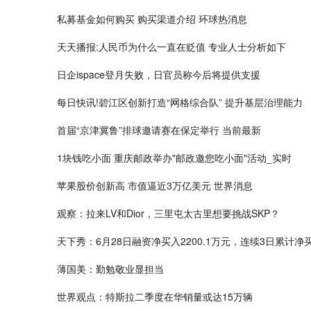
私募基金如何购买 购买渠道介绍 环球热消息
天天播报:人民币为什么一直在贬值 专业人士分析如下
日企ispace登月失败，日官员称今后将提供支援
每日快讯!碧江区创新打造“网格综合队” 提升基层治理能力
首届“京津冀鲁”排球邀请赛在保定举行 当前最新
1块钱吃小面 重庆邮政举办"邮政邀您吃小面"活动_实时
苹果股价创新高 市值逼近3万亿美元 世界消息
观察：拉来LV和Dior，三里屯太古里想要挑战SKP？
天下秀：6月28日融资净买入2200.1万元，连续3日累计净买入
薄国美：勤勉敬业显担当
世界观点：特斯拉二季度在华销量或达15万辆