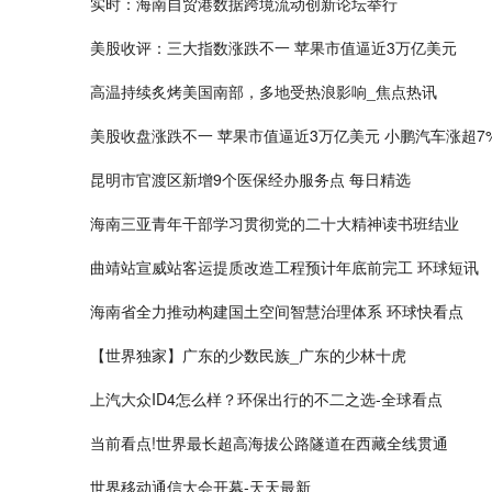
实时：海南自贸港数据跨境流动创新论坛举行
美股收评：三大指数涨跌不一 苹果市值逼近3万亿美元
高温持续炙烤美国南部，多地受热浪影响_焦点热讯
美股收盘涨跌不一 苹果市值逼近3万亿美元 小鹏汽车涨超7
昆明市官渡区新增9个医保经办服务点 每日精选
海南三亚青年干部学习贯彻党的二十大精神读书班结业
曲靖站宣威站客运提质改造工程预计年底前完工 环球短讯
海南省全力推动构建国土空间智慧治理体系 环球快看点
【世界独家】广东的少数民族_广东的少林十虎
上汽大众ID4怎么样？环保出行的不二之选-全球看点
当前看点!世界最长超高海拔公路隧道在西藏全线贯通
世界移动通信大会开幕-天天最新