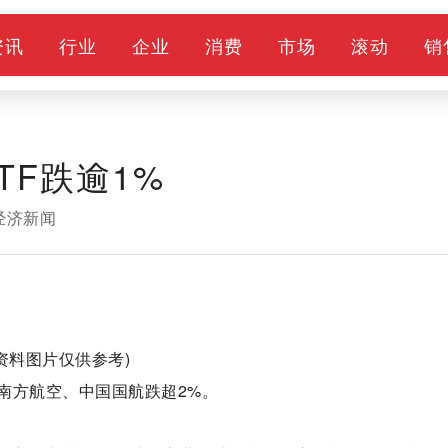
资讯
行业
企业
消费
市场
滚动
销
TF跌逾1%
经济新闻
(资料图片仅供参考)
南方航空、中国国航跌超2%。